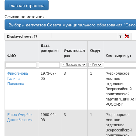
Главная страница
Ссылка на источник :
Выборы депутатов Совета муниципального образования "Село 
?
Displayed rows:
17
Дата
рождения
Участвовал
Округ
ФИО
раз
Кем выдвинут
Финогенова
1973-07-
3
1
"Черноярское
Галина
05
местное
Павловна
отделение
Всероссийской
политической
партии "ЕДИНАЯ
РОССИЯ"
Ешев Умирбек
1960-02-
3
1
"Черноярское
Джанибекович
08
местное
отделение
Всероссийской
политической