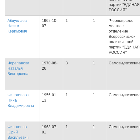
партии "ЕДИНАЯ
РОССИЯ"
Абдуллаев
1962-10-
1
1
"Черноярское
Назим
07
местное
Керимович
отделение
Всероссийской
политической
партии "ЕДИНАЯ
РОССИЯ"
Черепанова
1970-08-
3
1
Самовыдвижени
Наталья
26
Викторовна
Финогенова
1956-01-
1
1
Самовыдвижени
Нина
13
Владимировна
Финогенов
1968-07-
1
1
Самовыдвижени
Юрий
01
Васильевич