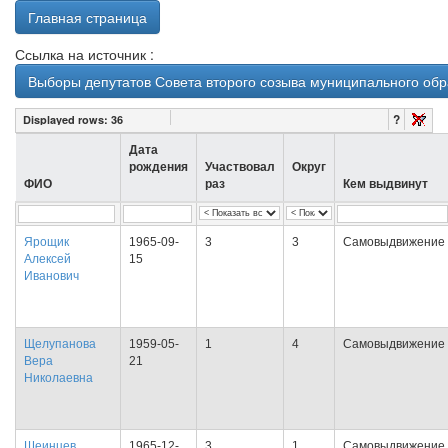
Главная страница
Ссылка на источник :
Выборы депутатов Совета второго созыва муниципального обр
?
Displayed rows:
36
Дата
рождения
Участвовал
Округ
ФИО
раз
Кем выдвинут
Ярощик
1965-09-
3
3
Самовыдвижение
Алексей
15
Иванович
Щелупанова
1959-05-
1
4
Самовыдвижение
Вера
21
Николаевна
Шеинцев
1965-12-
3
1
Самовыдвижение