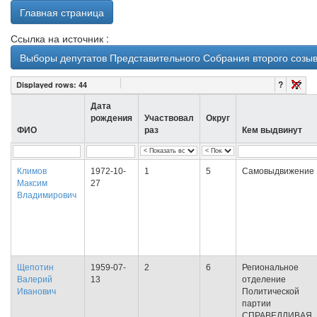
Главная страница
Ссылка на источник :
Выборы депутатов Представительного Собрания второго созыв
?
Displayed rows:
44
Дата
рождения
Участвовал
Округ
ФИО
раз
Кем выдвинут
Климов
1972-10-
1
5
Самовыдвижение
Максим
27
Владимирович
Щепотин
1959-07-
2
6
Региональное
Валерий
13
отделение
Иванович
Политической
партии
СПРАВЕДЛИВАЯ