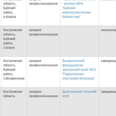
область,
профессиональное
- филиал МУК
Буйский
"Буйская
район,
межпоселенческая
п.Корёга
библиотека"
Костромская
среднее
пенсионе
область,
профессиональное
Буйский
район,
с.Борок
Костромская
среднее
Воскресенский
заведующ
область,
профессиональное
фельдшерско-
Буйский
акушерский пункт МУЗ
район,
"Гавриловская
с.Воскресенье
участковая больница".
Костромская
среднее
Дьяконовский сельский
заведующ
область
профессиональное
клуб