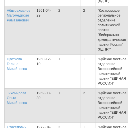
(ЛДПР)"
Абдурахманов
1961-04-
2
2
"Костромское
Магомедисин
29
региональное
Рамазанович
отделение
политической
партии
"Либерально-
демократическая
партия России"
(ЛДПР)"
Цветкова
1960-12-
1
1
"Буйское местное
Галина
10
отделение
Михайловна
Всероссийской
политической
партии "ЕДИНАЯ
РОССИЯ"
Тихомирова
1969-03-
1
2
"Буйское местное
Ольга
30
отделение
Михайловна
Всероссийской
политической
партии "ЕДИНАЯ
РОССИЯ"
Стаселович
1972-04-
2
1
"Буйское местное