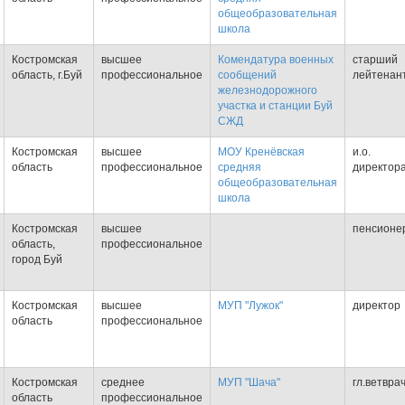
общеобразовательная
школа
Костромская
высшее
Комендатура военных
старший
область, г.Буй
профессиональное
сообщений
лейтенан
железнодорожного
участка и станции Буй
СЖД
Костромская
высшее
МОУ Кренёвская
и.о.
область
профессиональное
средняя
директор
общеобразовательная
школа
Костромская
высшее
пенсионе
область,
профессиональное
город Буй
Костромская
высшее
МУП "Лужок"
директор
область
профессиональное
Костромская
среднее
МУП "Шача"
гл.ветвра
область
профессиональное