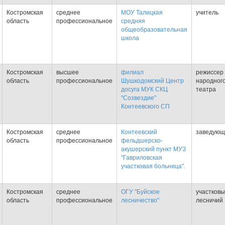
Костромская
среднее
МОУ Талицкая
учитель
область
профессиональное
средняя
общеобразовательная
школа
Костромская
высшее
филиал
режиссер
область
профессиональное
Шушкодомский Центр
народног
досуга МУК СКЦ
театра
"Созвездие"
Контеевского СП
Костромская
среднее
Контеевский
заведующ
область
профессиональное
фельдшерско-
акушерский пункт МУЗ
"Гавриловская
участковая больница".
Костромская
среднее
ОГУ "Буйское
участков
область
профессиональное
лесничество"
лесничий