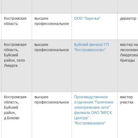
Костромская
высшее
ООО "Заречье"
директор
область
профессиональное
Костромская
высшее
Буйский филиал ГП
мастер на
область,
профессиональное
"Костромахозлес"
лесосеках
Буйский
Ликургско
район, село
бригады
Ликурга
Костромская
высшее
Производственное
мастер
область,
профессиональное
отделение "Галичские
участка
Буйский
электрические сети"
район,
филиала ОАО "МРСК
д.Боково
Центра" -
"Костромаэнерго"