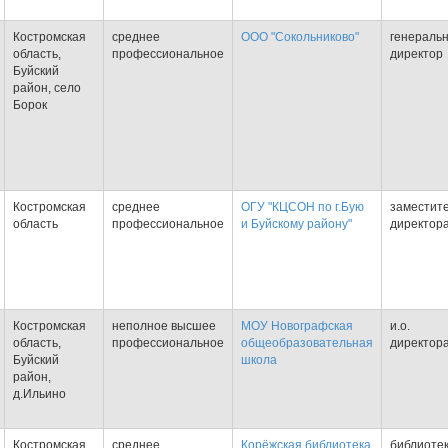
Костромская
среднее
ООО "Сокольниково"
генераль
область,
профессиональное
директор
Буйский
район, село
Борок
Костромская
среднее
ОГУ "КЦСОН по г.Бую
заместит
область
профессиональное
и Буйскому району"
директор
Костромская
неполное высшее
МОУ Новографская
и.о.
область,
профессиональное
общеобразовательная
директор
Буйский
школа
район,
д.Ильино
Костромская
среднее
Корёжская библиотека
библиоте