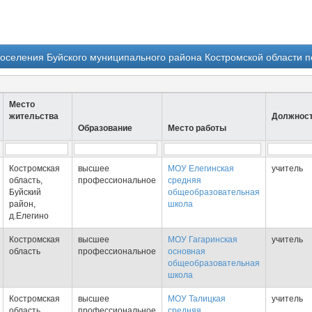
поселения Буйского муниципального района Костромской области п
Место
жительства
Должнос
Образование
Место работы
Костромская
высшее
МОУ Елегинская
учитель
область,
профессиональное
средняя
Буйский
общеобразовательная
район,
школа
д.Елегино
Костромская
высшее
МОУ Гагаринская
учитель
область
профессиональное
основная
общеобразовательная
школа
Костромская
высшее
МОУ Талицкая
учитель
область
профессиональное
средняя