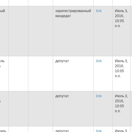
ный
зарегистрированный
link
Июль 3,
кандидат
2016,
10:05
п.п.
ель
депутат
link
Июль 3,
а
2016,
10:05
п.п.
депутат
link
Июль 3,
а
2016,
10:05
п.п.
карь
депутат
link
Июль 3,