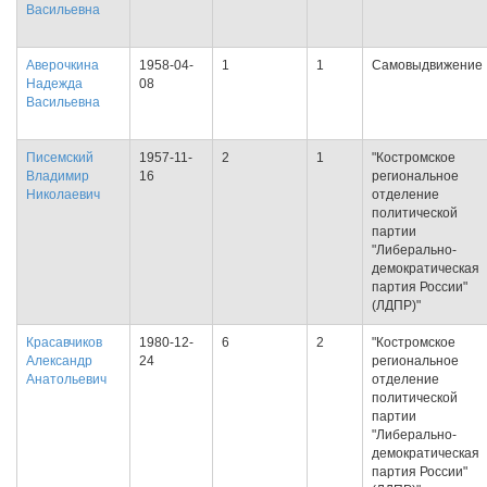
Васильевна
Аверочкина
1958-04-
1
1
Самовыдвижение
Надежда
08
Васильевна
Писемский
1957-11-
2
1
"Костромское
Владимир
16
региональное
Николаевич
отделение
политической
партии
"Либерально-
демократическая
партия России"
(ЛДПР)"
Красавчиков
1980-12-
6
2
"Костромское
Александр
24
региональное
Анатольевич
отделение
политической
партии
"Либерально-
демократическая
партия России"