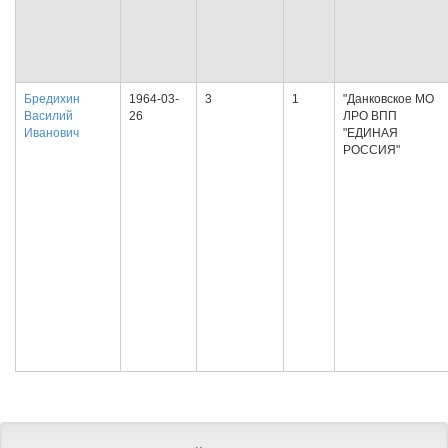
Бредихин
1964-03-
3
1
"Данковское МО
Василий
26
ЛРО ВПП
Иванович
"ЕДИНАЯ
РОССИЯ"