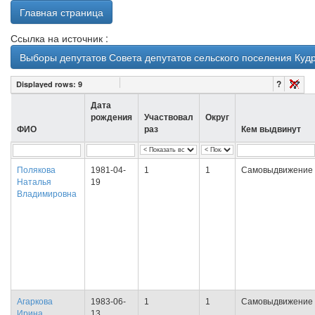
Главная страница
Ссылка на источник :
Выборы депутатов Совета депутатов сельского поселения Куд
?
Displayed rows:
9
Дата
рождения
Участвовал
Округ
ФИО
раз
Кем выдвинут
Полякова
1981-04-
1
1
Самовыдвижение
Наталья
19
Владимировна
Агаркова
1983-06-
1
1
Самовыдвижение
Ирина
13