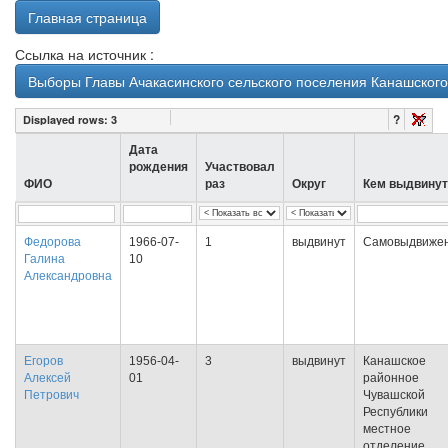
Главная страница
Ссылка на источник :
Выборы Главы Ачакасинского сельского поселения Канашского
?
Displayed rows:
3
Дата
рождения
Участвовал
ФИО
раз
Округ
Кем выдвинут
Федорова
1966-07-
1
выдвинут
Самовыдвиже
Галина
10
Александровна
Егоров
1956-04-
3
выдвинут
Канашское
Алексей
01
районное
Петрович
Чувашской
Республики
местное
отделение