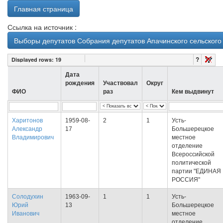
Главная страница
Ссылка на источник :
Выборы депутатов Собрания депутатов Апачинского сельского 
?
Displayed rows:
19
Дата
рождения
Участвовал
Округ
ФИО
раз
Кем выдвинут
Харитонов
1959-08-
2
1
Усть-
Александр
17
Большерецкое
Владимирович
местное
отделение
Всероссийской
политической
партии "ЕДИНАЯ
РОССИЯ"
Солодухин
1963-09-
1
1
Усть-
Юрий
13
Большерецкое
Иванович
местное
отделение