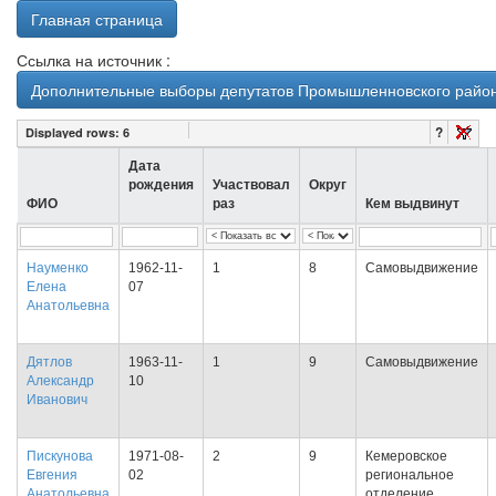
Главная страница
Ссылка на источник :
Дополнительные выборы депутатов Промышленновского районн
?
Displayed rows:
6
Дата
рождения
Участвовал
Округ
ФИО
раз
Кем выдвинут
Науменко
1962-11-
1
8
Самовыдвижение
Елена
07
Анатольевна
Дятлов
1963-11-
1
9
Самовыдвижение
Александр
10
Иванович
Пискунова
1971-08-
2
9
Кемеровское
Евгения
02
региональное
Анатольевна
отделение