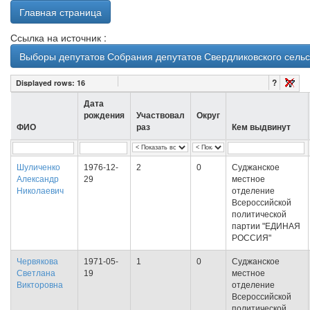
Главная страница
Ссылка на источник :
Выборы депутатов Собрания депутатов Свердликовского сельсо
?
Displayed rows:
16
Дата
рождения
Участвовал
Округ
ФИО
раз
Кем выдвинут
Шуличенко
1976-12-
2
0
Суджанское
Александр
29
местное
Николаевич
отделение
Всероссийской
политической
партии "ЕДИНАЯ
РОССИЯ"
Червякова
1971-05-
1
0
Суджанское
Светлана
19
местное
Викторовна
отделение
Всероссийской
политической