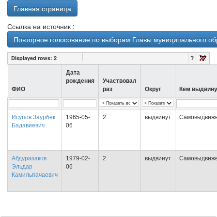
Главная страница
Ссылка на источник :
Повторное голосование по выборам Главы муниципального обр
?
Displayed rows:
2
Дата
рождения
Участвовал
ФИО
раз
Округ
Кем выдвину
Исупов Заурбек
1965-05-
2
выдвинут
Самовыдвиж
Бадавиевич
06
Абдуразаков
1979-02-
2
выдвинут
Самовыдвиж
Эльдар
06
Камильпачаевич