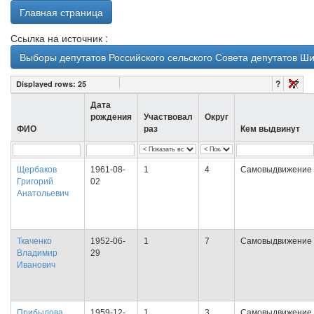
Главная страница
Ссылка на источник :
Выборы депутатов Российского сельского Совета депутатов Ши
?
Displayed rows:
25
Дата
рождения
Участвовал
Округ
ФИО
раз
Кем выдвинут
Щербаков
1961-08-
1
4
Самовыдвижение
Григорий
02
Анатольевич
Ткаченко
1952-06-
1
7
Самовыдвижение
Владимир
29
Иванович
Прибылова
1959-12-
1
3
Самовыдвижение