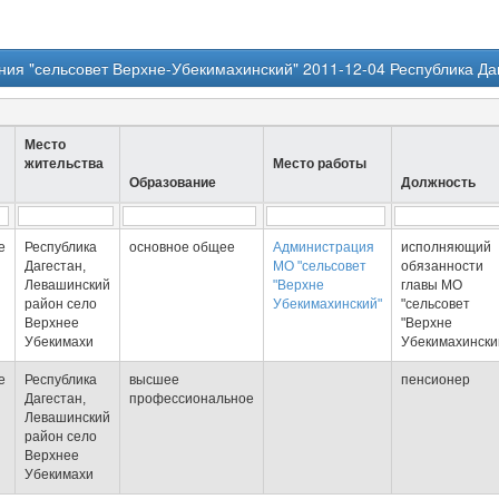
ия "сельсовет Верхне-Убекимахинский" 2011-12-04 Республика Да
Место
жительства
Место работы
Образование
Должность
е
Республика
основное общее
Администрация
исполняющий
Дагестан,
МО "сельсовет
обязанности
Левашинский
"Верхне
главы МО
район село
Убекимахинский"
"сельсовет
Верхнее
"Верхне
Убекимахи
Убекимахински
е
Республика
высшее
пенсионер
Дагестан,
профессиональное
Левашинский
район село
Верхнее
Убекимахи