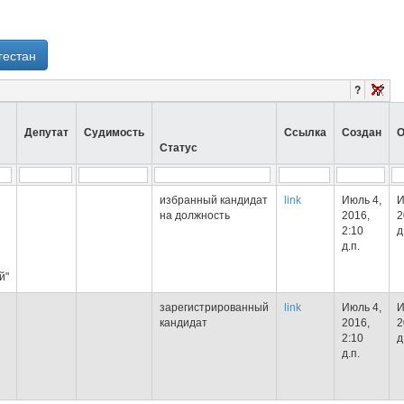
гестан
?
Депутат
Судимость
Ссылка
Создан
О
Статус
избранный кандидат
link
Июль 4,
И
на должность
2016,
2
2:10
д
д.п.
й"
зарегистрированный
link
Июль 4,
И
кандидат
2016,
2
2:10
д
д.п.