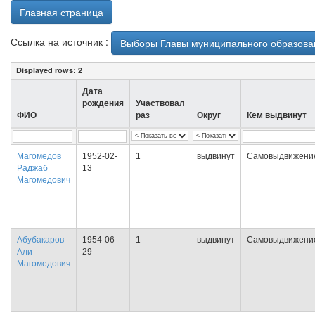
Главная страница
Ссылка на источник :
Выборы Главы муниципального образован
Displayed rows:
2
Дата
рождения
Участвовал
ФИО
раз
Округ
Кем выдвинут
Магомедов
1952-02-
1
выдвинут
Самовыдвижени
Раджаб
13
Магомедович
Абубакаров
1954-06-
1
выдвинут
Самовыдвижени
Али
29
Магомедович