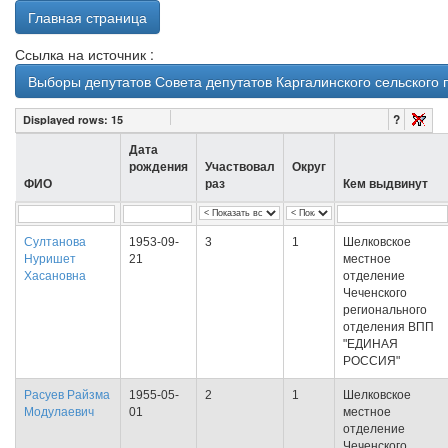
Главная страница
Ссылка на источник :
Выборы депутатов Совета депутатов Каргалинского сельского 
?
Displayed rows:
15
Дата
рождения
Участвовал
Округ
ФИО
раз
Кем выдвинут
Султанова
1953-09-
3
1
Шелковское
Нуришет
21
местное
Хасановна
отделение
Чеченского
регионального
отделения ВПП
"ЕДИНАЯ
РОССИЯ"
Расуев Райзма
1955-05-
2
1
Шелковское
Модулаевич
01
местное
отделение
Чеченского