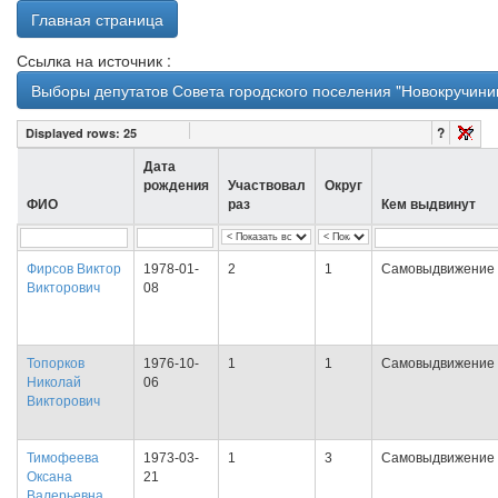
Главная страница
Ссылка на источник :
Выборы депутатов Совета городского поселения "Новокручинин
?
Displayed rows:
25
Дата
рождения
Участвовал
Округ
ФИО
раз
Кем выдвинут
Фирсов Виктор
1978-01-
2
1
Самовыдвижение
Викторович
08
Топорков
1976-10-
1
1
Самовыдвижение
Николай
06
Викторович
Тимофеева
1973-03-
1
3
Самовыдвижение
Оксана
21
Валерьевна