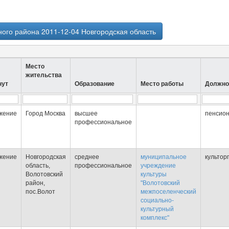
ого района 2011-12-04 Новгородская область
Место
жительства
нут
Образование
Место работы
Должно
жение
Город Москва
высшее
пенсио
профессиональное
жение
Новгородская
среднее
муниципальное
культор
область,
профессиональное
учреждение
Волотовский
культуры
район,
"Волотовский
пос.Волот
межпоселенческий
социально-
культурный
комплекс"