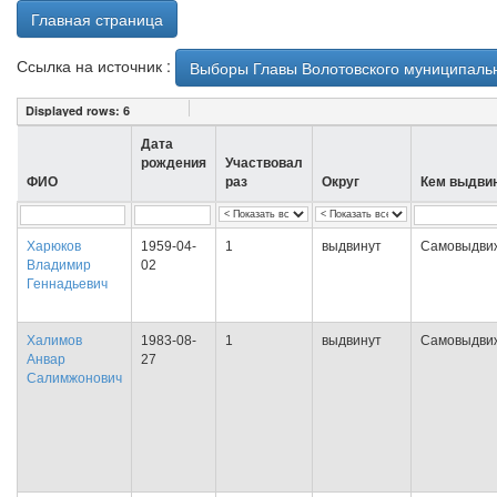
Главная страница
Ссылка на источник :
Выборы Главы Волотовского муниципальн
Displayed rows:
6
Дата
рождения
Участвовал
ФИО
раз
Округ
Кем выдви
Харюков
1959-04-
1
выдвинут
Самовыдви
Владимир
02
Геннадьевич
Халимов
1983-08-
1
выдвинут
Самовыдви
Анвар
27
Салимжонович