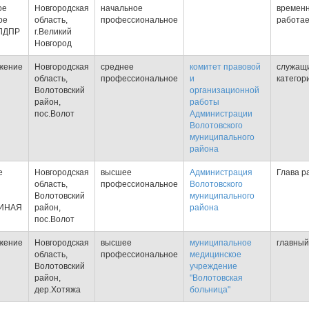
ое
Новгородская
начальное
временн
ое
область,
профессиональное
работа
 ЛДПР
г.Великий
Новгород
жение
Новгородская
среднее
комитет правовой
служащ
область,
профессиональное
и
категор
Волотовский
организационной
район,
работы
пос.Волот
Администрации
Волотовского
муниципального
района
е
Новгородская
высшее
Администрация
Глава р
область,
профессиональное
Волотовского
Волотовский
муниципального
ДИНАЯ
район,
района
пос.Волот
жение
Новгородская
высшее
муниципальное
главный
область,
профессиональное
медицинское
Волотовский
учреждение
район,
"Волотовская
дер.Хотяжа
больница"