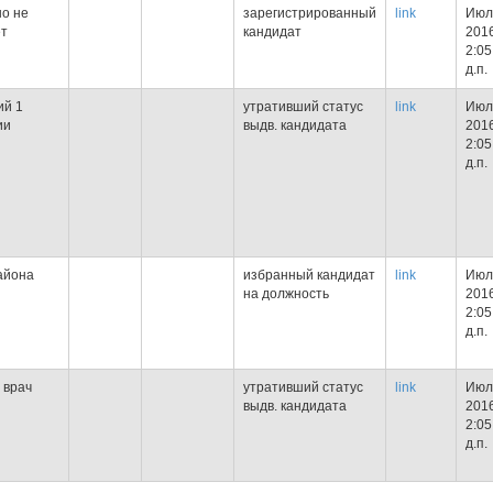
о не
зарегистрированный
link
Июл
ет
кандидат
2016
2:05
д.п.
ий 1
утративший статус
link
Июл
ии
выдв. кандидата
2016
2:05
д.п.
айона
избранный кандидат
link
Июл
на должность
2016
2:05
д.п.
 врач
утративший статус
link
Июл
выдв. кандидата
2016
2:05
д.п.