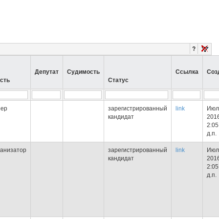
?
Депутат
Судимость
Ссылка
Соз
сть
Статус
нер
зарегистрированный
link
Июл
кандидат
2016
2:05
д.п.
ганизатор
зарегистрированный
link
Июл
кандидат
2016
2:05
д.п.