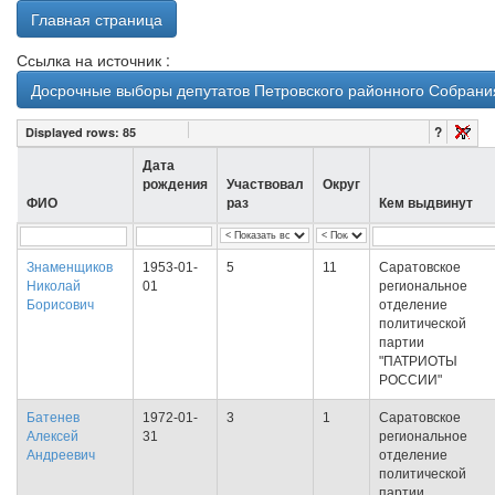
Главная страница
Ссылка на источник :
Досрочные выборы депутатов Петровского районного Собрания
?
Displayed rows:
85
Дата
рождения
Участвовал
Округ
ФИО
раз
Кем выдвинут
Знаменщиков
1953-01-
5
11
Саратовское
Николай
01
региональное
Борисович
отделение
политической
партии
"ПАТРИОТЫ
РОССИИ"
Батенев
1972-01-
3
1
Саратовское
Алексей
31
региональное
Андреевич
отделение
политической
партии