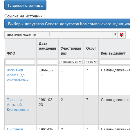
Главная страница
Ссылка на источник :
Выборы депутатов Совета депутатов Комсомольского муниципа
?
Displayed rows:
19
Дата
рождения
Участвовал
Округ
ФИО
раз
Кем выдвинут
Хижняков
1966-11-
1
7
Самовыдвижени
Александр
17
Анатольевич
Таспаева
1981-02-
2
7
Самовыдвижени
Алтынай
23
Куандыковна
Султанов
1961-08-
2
7
Самовыдвижени