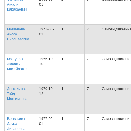
Аккали
01
Карасаевич
Машанова
1971-03-
1
7
Самовыдвижени
Айслу
02
Сисентаевна
Колтунова
1956-10-
1
7
Самовыдвижени
Любовь
10
Михайловна
Доскалиева
1970-10-
1
7
Самовыдвижени
Тойдк
12
Максимовна
Васильева
1977-06-
1
7
Самовыдвижени
Лаура
01
Дидаровна