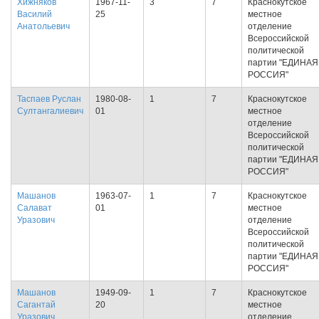
Хижняков
1967-11-
3
7
Краснокутское
Василий
25
местное
Анатольевич
отделение
Всероссийской
политической
партии "ЕДИНАЯ
РОССИЯ"
Таспаев Руслан
1980-08-
1
7
Краснокутское
Султангалиевич
01
местное
отделение
Всероссийской
политической
партии "ЕДИНАЯ
РОССИЯ"
Машанов
1963-07-
1
7
Краснокутское
Салават
01
местное
Уразович
отделение
Всероссийской
политической
партии "ЕДИНАЯ
РОССИЯ"
Машанов
1949-09-
1
7
Краснокутское
Сагантай
20
местное
Уразович
отделение