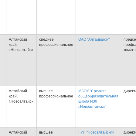
Алтайский
среднее
ОАО "Алтайвагон"
предсе
край,
профессиональное
профс
г.Новоалтайск
комите
Алтайский
высшее
МБОУ "Средняя
директ
край,
профессиональное
общеобразовательная
г.Новоалтайск
школа N30
г.Новоалтайска"
Алтайский
высшее
ГУП "Новоалтайский
директ