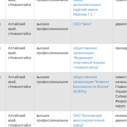
край,
профессиональное
завод
трансп
г.Новоалтайск
железобетонных
изделий имени
Иванова Г.С."
е
Алтайский
высшее
ООО "Биос"
директ
край,
профессиональное
г.Новоалтайск
е
Алтайский
высшее
общественная
презид
край,
профессиональное
организация
г.Новоалтайск
"Федерация
спортивной борьбы
г.Новоалтайска"
е
Алтайский
высшее
общественная
замест
край,
профессиональное
организация "Комитет
началь
г.Новоалтайск
Безопасности России"
Главно
(КОБРа)
Управл
Сибир
Федер
округу
Алтайский
высшее
ОАО "Белоярский
генера
край,
профессиональное
мачтопропиточный
директ
г.Новоалтайск
завод"