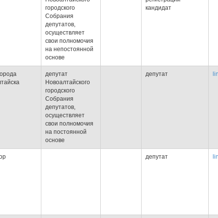
городского
кандидат
Собрания
депутатов,
осуществляет
свои полномочия
на непостоянной
основе
города
депутат
депутат
li
тайска
Новоалтайского
городского
Собрания
депутатов,
осуществляет
свои полномочия
на постоянной
основе
ор
депутат
li