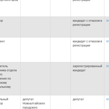
ортного цеха
регистрации
ор
кандидат с отказом в
li
регистрации
ент
кандидат с отказом в
li
регистрации
итель
зарегистрированный
li
ника отдела
кандидат
го
ения по
скому
альному
льный
депутат
депутат
li
ор
Новоалтайского
городского