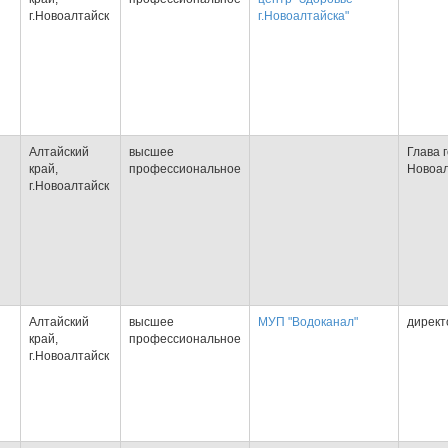
г.Новоалтайск
г.Новоалтайска"
Алтайский
высшее
Глава 
край,
профессиональное
Новоал
г.Новоалтайск
Алтайский
высшее
МУП "Водоканал"
директ
край,
профессиональное
г.Новоалтайск