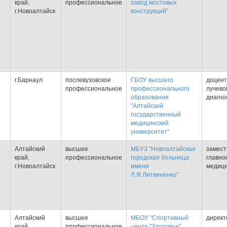
край,
профессиональное
завод мостовых
г.Новоалтайск
конструкций"
г.Барнаул
послевузовское
ГБОУ высшего
доцен
профессиональное
профессионального
лучево
образования
диагно
"Алтайский
государственный
медицинский
университет"
Алтайский
высшее
МБУЗ "Новоалтайская
замест
край,
профессиональное
городская больница
главно
г.Новоалтайск
имени
медици
Л.Я.Литвиненко"
Алтайский
высшее
МБОУ "Спортивный
директ
край,
профессиональное
центр "Здоровье"