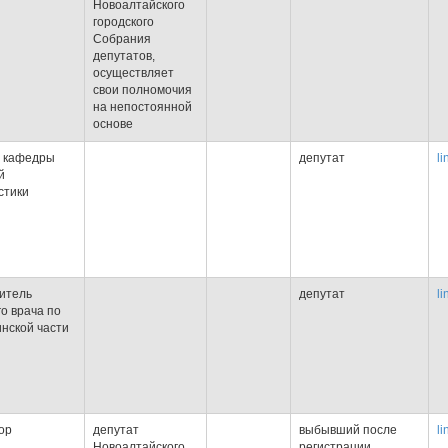
Новоалтайского
городского
Собрания
депутатов,
осуществляет
свои полномочия
на непостоянной
основе
т кафедры
депутат
li
й
стики
итель
депутат
li
го врача по
нской части
ор
депутат
выбывший после
li
Новоалтайского
регистрации