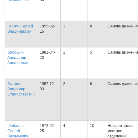
Николаевич
06
Галкин Сергей
1955-02-
1
8
Самовыдвижени
Владимирович
15
Волошин
1981-04-
1
5
Самовыдвижени
Александр
23
Алексеевич
Бычков
1957-12-
2
6
Самовыдвижени
Владимир
03
Станиславович
Шабанов
1972-02-
4
10
Новоалтайское
Сергей
25
местное
Васильевич
отделение