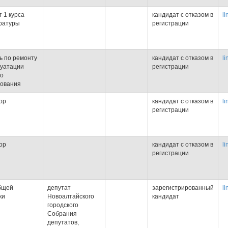
т 1 курса
кандидат с отказом в
li
ратуры
регистрации
ь по ремонту
кандидат с отказом в
li
луатации
регистрации
го
ования
ор
кандидат с отказом в
li
регистрации
ор
кандидат с отказом в
li
регистрации
бщей
депутат
зарегистрированный
li
ки
Новоалтайского
кандидат
городского
Собрания
депутатов,