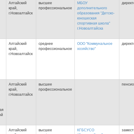
Алтайский
высшее
МБОУ
директ
край,
профессиональное
дополнительного
г.Новоалтайск
образования "Детско-
юношеская
спортивная школа"
г.Новоалтайска
Алтайский
среднее
ООО "Коммунальное
директ
край,
профессиональное
хозяйство"
г.Новоалтайск
Алтайский
высшее
пенси
край,
профессиональное
г.Новоалтайск
ая
ой
Алтайский
высшее
КГБСУСО
замест