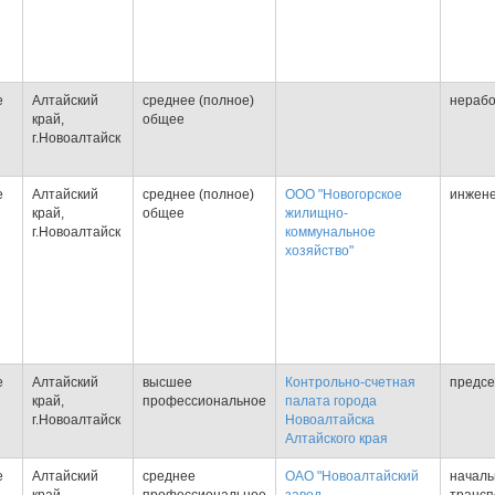
е
Алтайский
среднее (полное)
нераб
край,
общее
г.Новоалтайск
е
Алтайский
среднее (полное)
ООО "Новогорское
инжене
край,
общее
жилищно-
г.Новоалтайск
коммунальное
хозяйство"
е
Алтайский
высшее
Контрольно-счетная
предсе
край,
профессиональное
палата города
г.Новоалтайск
Новоалтайска
Алтайского края
е
Алтайский
среднее
ОАО "Новоалтайский
началь