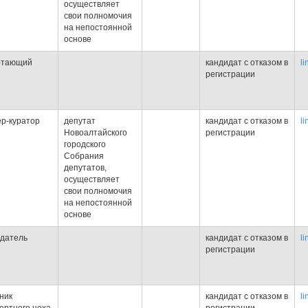
осуществляет
свои полномочия
на непостоянной
основе
отающий
кандидат с отказом в
li
регистрации
р-куратор
депутат
кандидат с отказом в
li
Новоалтайского
регистрации
городского
Собрания
депутатов,
осуществляет
свои полномочия
на непостоянной
основе
датель
кандидат с отказом в
li
регистрации
ник
кандидат с отказом в
li