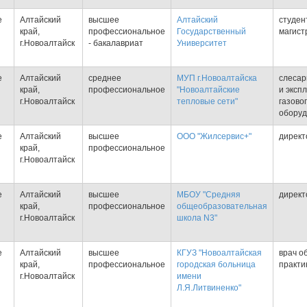
е
Алтайский
высшее
Алтайский
студен
край,
профессиональное
Государственный
магист
г.Новоалтайск
- бакалавриат
Университет
е
Алтайский
среднее
МУП г.Новоалтайска
слесар
край,
профессиональное
"Новоалтайские
и эксп
г.Новоалтайск
тепловые сети"
газово
оборуд
е
Алтайский
высшее
ООО "Жилсервис+"
директ
край,
профессиональное
г.Новоалтайск
е
Алтайский
высшее
МБОУ "Средняя
директ
край,
профессиональное
общеобразовательная
г.Новоалтайск
школа N3"
е
Алтайский
высшее
КГУЗ "Новоалтайская
врач о
край,
профессиональное
городская больница
практи
г.Новоалтайск
имени
Л.Я.Литвиненко"