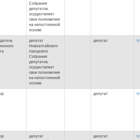
Собрания
депутатов,
осуществляет
свои полномочия
на непостоянной
основе
датель
депутат
депутат
li
оюзного
Новоалтайского
та
городского
Собрания
депутатов,
осуществляет
свои полномочия
на непостоянной
основе
ор
депутат
li
ор
депутат
депутат
li