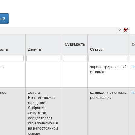
рай
?
Судимость
С
ость
Депутат
Статус
ор
зарегистрированный
li
кандидат
онер
депутат
кандидат с отказом в
li
Новоалтайского
регистрации
городского
Собрания
депутатов,
осуществляет
свои полномочия
на непостоянной
основе