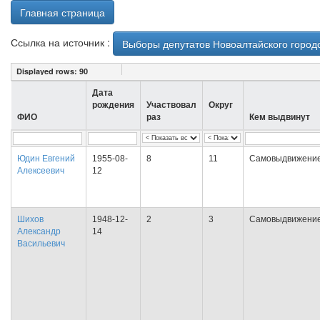
Главная страница
Ссылка на источник :
Выборы депутатов Новоалтайского городс
Displayed rows:
90
Дата
рождения
Участвовал
Округ
ФИО
раз
Кем выдвинут
Юдин Евгений
1955-08-
8
11
Самовыдвижени
Алексеевич
12
Шихов
1948-12-
2
3
Самовыдвижени
Александр
14
Васильевич