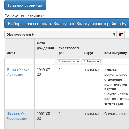
Главная страница
Ссылка на источник :
Выборы Главы поселка Золотухино Золотухинского района Курс
?
Displayed rows:
9
Дата
рождения
Участвовал
ФИО
раз
Округ
Кем выдвинут
Яшкин Михаил
1949-07-
5
выдвинут
Курское
Иванович
29
региональное
отделение
политической
партии
"Коммунистиче
партия Россий
Федерации"
Щедрин Олег
1962-05-
2
выдвинут
Самовыдвиже
Леонидович
02