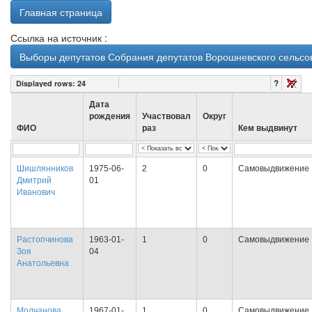
Главная страница
Ссылка на источник :
Выборы депутатов Собрания депутатов Ворошневского сельсове
?
Displayed rows:
24
Дата
рождения
Участвовал
Округ
ФИО
раз
Кем выдвинут
Шишлянников
1975-06-
2
0
Самовыдвижение
Дмитрий
01
Иванович
Растопчинова
1963-01-
1
0
Самовыдвижение
Зоя
04
Анатольевна
Молчанова
1967-01-
1
0
Самовыдвижение