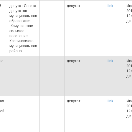
й
депутат Совета
депутат
link
Июл
депутатов
201
муниципального
12:
образования
д.п
-Криушинское
сельское
поселение
Клепиковского
муниципального
района
не
депутат
link
Июл
201
12:
д.п
кая
депутат
link
Июл
201
кой
12:
й
д.п