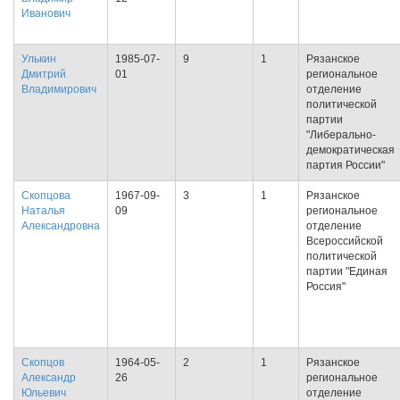
Иванович
Улькин
1985-07-
9
1
Рязанское
Дмитрий
01
региональное
Владимирович
отделение
политической
партии
"Либерально-
демократическая
партия России"
Скопцова
1967-09-
3
1
Рязанское
Наталья
09
региональное
Александровна
отделение
Всероссийской
политической
партии "Единая
Россия"
Скопцов
1964-05-
2
1
Рязанское
Александр
26
региональное
Юльевич
отделение