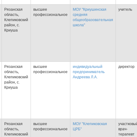
Рязанская
высшее
МОУ "Криушинская
учитель
область,
профессиональное
средняя
Клепиковский
общеобразовательная
район, с.
школа"
Криуша
Рязанская
высшее
индивидуальный
директор
область,
профессиональное
предприниматель
Клепиковский
Андреева Л.А.
район, с.
Криуша
Рязанская
высшее
МОУ "Клепиковская
участковы
область,
профессиональное
ЦРБ"
врач-
Клепиковский
терапевт