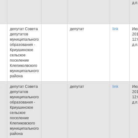
д.п
депутат Совета
депутат
link
Июл
депутатов
201
муниципального
12:
образования -
д.п
Криушинское
сельское
поселение
Клепиколвского
муниципального
района
депутат Совета
депутат
link
Июл
депутатов
201
муниципального
12:
образования -
д.п
Криушинское
сельское
поселение
Клепиковского
муниципального
района