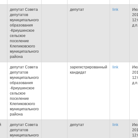
депутат Совета
депутат
link
Июл
депутатов
201
муниципального
12:
образования
д.п
-Криушинское
сельское
поселение
Клепиковского
муниципального
района
депутат Совета
зарегистрированный
link
Июл
депутатов
кандидат
201
муниципального
12:
образования
д.п
-Криушинское
сельское
поселение
Клепиковского
муниципального
района
й
депутат Совета
депутат
link
Июл
депутатов
201
муниципального
12: