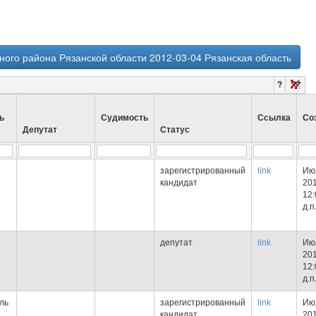
ого района Рязанской области 2012-03-04 Рязанская область
?
ь
Судимость
Ссылка
Со
Депутат
Статус
зарегистрированный
link
Июл
кандидат
201
12:
д.п
депутат
link
Июл
201
12:
д.п
ль
зарегистрированный
link
Июл
кандидат
201