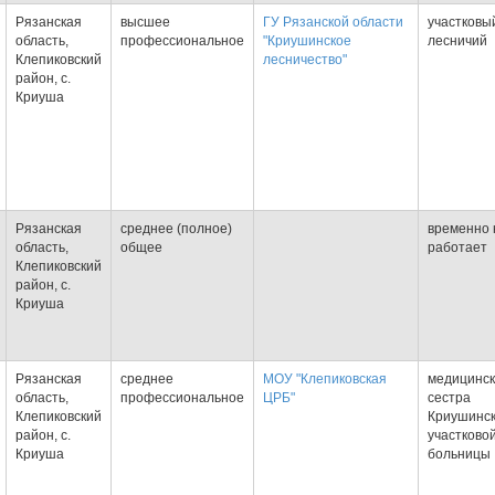
Рязанская
высшее
ГУ Рязанской области
участковы
область,
профессиональное
"Криушинское
лесничий
Клепиковский
лесничество"
район, с.
Криуша
Рязанская
среднее (полное)
временно 
область,
общее
работает
Клепиковский
район, с.
Криуша
Рязанская
среднее
МОУ "Клепиковская
медицинс
область,
профессиональное
ЦРБ"
сестра
Клепиковский
Криушинс
район, с.
участково
Криуша
больницы