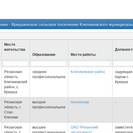
ния - Криушинское сельское поселение Клепиковского муниципальн
Место
жительства
Должност
Образование
Место работы
Рязанская
среднее
Клепиковское райпо
задующая
область,
профессиональное
баром с.
Клепиковский
Криуша
район, с.
Криуша
Рязанская
высшее
пенсионер
-
область, г.
профессиональное
Спас-
Клепики
Рязанская
высшее
ОАО "Рязанский
заместите
область, г.
профессиональное
леспромхоз"
директора