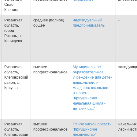
Спас-
Клепики
Рязанская
среднее (полное)
индивидуальный
-
область,
общее
предприниматель
город
Рязань, п.
Канищево
Рязанская
высшее
Муниципальное
заведующ
область,
профессиональное
образовательное
Клепиковский
учреждение для детей
район, с.
дошкольного и
Криуша
младшего школьного
возраста
"Криушинская
начальная школа -
детский сад"
Рязанская
высшее
ГУ Рязанской области
начальник
область,
профессиональное
"Криушинское
лесничест
Клепиковский
лесничество"