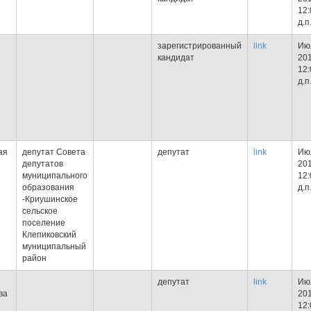
12:
д.п
зарегистрированный
link
Июл
кандидат
201
12:
д.п
ая
депутат Совета
депутат
link
Июл
депутатов
201
муниципального
12:
образования
д.п
-Криушинское
сельское
поселение
Клепиковский
муниципальный
район
депутат
link
Июл
ва
201
12: