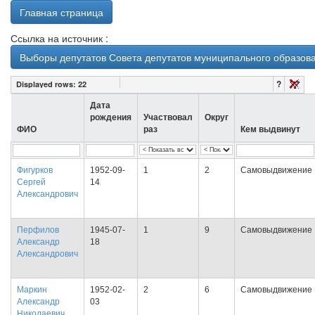
Главная страница
Ссылка на источник :
Выборы депутатов Совета депутатов муниципального образова
?
Displayed rows:
22
Дата
рождения
Участвовал
Округ
ФИО
раз
Кем выдвинут
Фигурков
1952-09-
1
2
Самовыдвижение
Сергей
14
Александрович
Перфилов
1945-07-
1
9
Самовыдвижение
Александр
18
Александрович
Маркин
1952-02-
2
6
Самовыдвижение
Александр
03
Николаевич