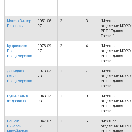
Мягков Виктор
1951-06-
2
3
"Местное
Павлович
07
отделение МОРО
ВПП "Единая
Россия"
Куприянова
1976-09-
2
4
"Местное
Елена
17
отделение МОРО
Владимировна
ВПП "Единая
Россия"
Давыдова
1973-02-
1
7
"Местное
Ольга
23
отделение МОРО
Владимировна
ВПП "Единая
Россия"
Буцык Ольга
1943-12-
1
9
"Местное
Федоровна
03
отделение МОРО
ВПП "Единая
Россия"
Бенчук
1947-07-
1
6
"Местное
Николай
17
отделение МОРО
Михайлович
ВПП "Единая