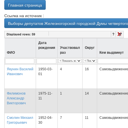
Главная страница
Ссылка на источник :
Выборы депутатов Железногорской городской Думы четвертого 
?
Displayed rows:
59
Дата
рождения
Участвовал
Округ
ФИО
раз
Кем выдвинут
Якунин Василий
1950-03-
4
16
Самовыдвижени
Иванович
01
Филимонов
1975-11-
1
14
Самовыдвижени
Александр
11
Викторович
Смолин Михаил
1952-04-
7
11
Самовыдвижени
Григорьевич
30