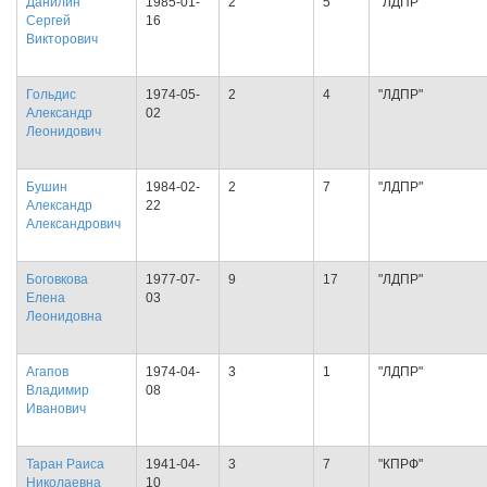
Данилин
1985-01-
2
5
"ЛДПР"
Сергей
16
Викторович
Гольдис
1974-05-
2
4
"ЛДПР"
Александр
02
Леонидович
Бушин
1984-02-
2
7
"ЛДПР"
Александр
22
Александрович
Боговкова
1977-07-
9
17
"ЛДПР"
Елена
03
Леонидовна
Агапов
1974-04-
3
1
"ЛДПР"
Владимир
08
Иванович
Таран Раиса
1941-04-
3
7
"КПРФ"
Николаевна
10