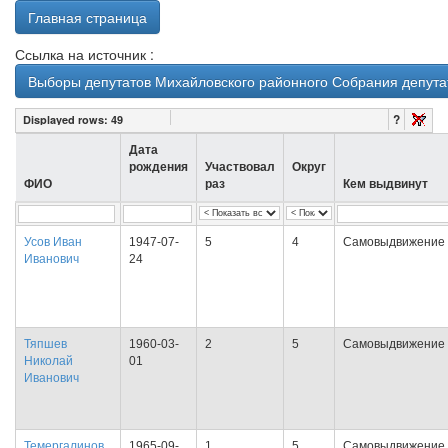
Главная страница
Ссылка на источник :
Выборы депутатов Михайловского районного Собрания депутат
?
Displayed rows:
49
Дата
рождения
Участвовал
Округ
ФИО
раз
Кем выдвинут
Усов Иван
1947-07-
5
4
Самовыдвижение
Иванович
24
Тяпшев
1960-03-
2
5
Самовыдвижение
Николай
01
Иванович
Темергалинов
1965-09-
1
5
Самовыдвижение