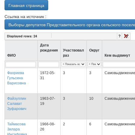
Главная страница
Ссылка на источник :
Выборы депутатов Представительного органа сельского посел
?
Displayed rows:
24
Дата
рождения
Участвовал
Округ
ФИО
раз
Кем выдвинут
Фахриева
1972-05-
3
3
Самовыдвижени
Гульсина
31
Варисовна
Файзуллин
1963-07-
3
10
Самовыдвижени
Салават
19
Зуфарович
Таймасова
1966-08-
2
6
Самовыдвижени
Зилара
26
Инсафовна