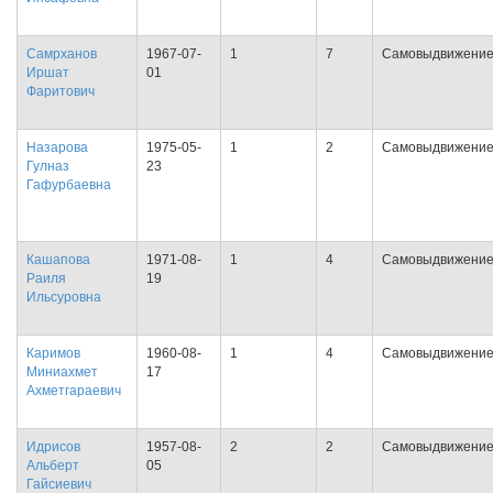
Самрханов
1967-07-
1
7
Самовыдвижени
Иршат
01
Фаритович
Назарова
1975-05-
1
2
Самовыдвижени
Гулназ
23
Гафурбаевна
Кашапова
1971-08-
1
4
Самовыдвижени
Раиля
19
Ильсуровна
Каримов
1960-08-
1
4
Самовыдвижени
Миниахмет
17
Ахметгараевич
Идрисов
1957-08-
2
2
Самовыдвижени
Альберт
05
Гайсиевич