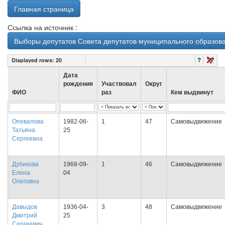
Главная страница
Ссылка на источник :
Выборы депутатов Совета депутатов муниципального образова
?
Displayed rows:
20
Дата
рождения
Участвовал
Округ
ФИО
раз
Кем выдвинут
Опевалова
1982-06-
1
47
Самовыдвижение
Татьяна
25
Сергеевна
Дубикова
1968-09-
1
46
Самовыдвижение
Елена
04
Олеговна
Давыдов
1936-04-
3
48
Самовыдвижение
Дмитрий
25
Сергеевич