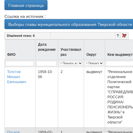
Главная страница
Ссылка на источник :
Выборы главы муниципального образования Тверской области 
?
Displayed rows:
6
Дата
рождения
Участвовал
ФИО
раз
Округ
Кем выдвинут
Толстов
1958-10-
2
выдвинут
"Региональное
Михаил
06
отделение
Евгеньевич
Политической
партии
"СПРАВЕДЛИ
РОССИЯ:
РОДИНА/
ПЕНСИОНЕРЫ
ЖИЗНЬ" в
Тверской
области"
Поснов
1959-02-
1
выдвинут
"Региональное