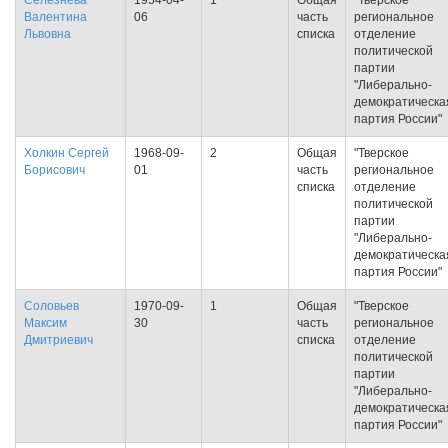
Селезнева
1954-04-
1
Общая
"Тверское
Валентина
06
часть
региональное
Львовна
списка
отделение
политической
партии
"Либерально-
демократическа
партия России"
Холкин Сергей
1968-09-
2
Общая
"Тверское
Борисович
01
часть
региональное
списка
отделение
политической
партии
"Либерально-
демократическа
партия России"
Соловьев
1970-09-
1
Общая
"Тверское
Максим
30
часть
региональное
Дмитриевич
списка
отделение
политической
партии
"Либерально-
демократическа
партия России"