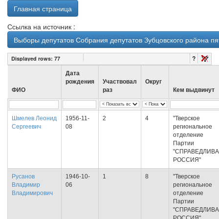
Главная страница
Ссылка на источник :
Выборы депутатов Собрания депутатов Зубцовского района пят
?
Displayed rows:
77
Дата
рождения
Участвовал
Округ
ФИО
раз
Кем выдвинут
Шмелев Леонид
1956-11-
2
4
"Тверское
Сергеевич
08
региональное
отделение
Партии
"СПРАВЕДЛИВ
РОССИЯ"
Русанов
1946-10-
1
8
"Тверское
Владимир
06
региональное
Владимирович
отделение
Партии
"СПРАВЕДЛИВ
РОССИЯ"