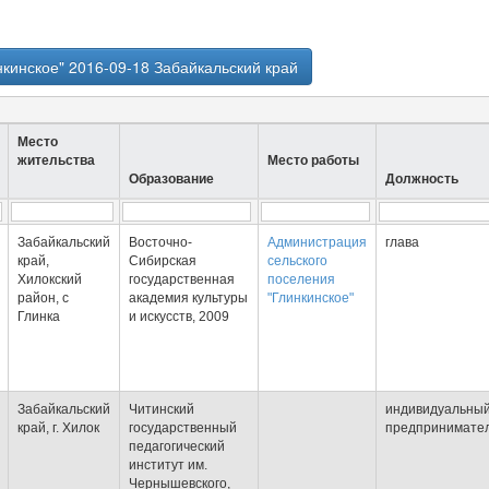
кинское" 2016-09-18 Забайкальский край
Место
жительства
Место работы
Образование
Должность
Забайкальский
Восточно-
Администрация
глава
край,
Сибирская
сельского
Хилокский
государственная
поселения
район, с
академия культуры
"Глинкинское"
Глинка
и искусств, 2009
Забайкальский
Читинский
индивидуальны
край, г. Хилок
государственный
предпринимате
педагогический
институт им.
Чернышевского,