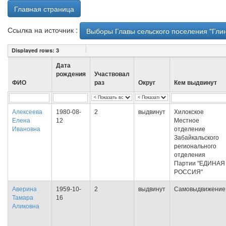
Главная страница
Ссылка на источник :
Выборы Главы сельского поселения "Глин
Displayed rows:
3
Дата
рождения
Участвовал
ФИО
раз
Округ
Кем выдвинут
Алексеева
1980-08-
2
выдвинут
Хилокское
Елена
12
Местное
Ивановна
отделение
Забайкальского
регионального
отделения
Партии "ЕДИНАЯ
РОССИЯ"
Аверина
1959-10-
2
выдвинут
Самовыдвижение
Тамара
16
Аликовна