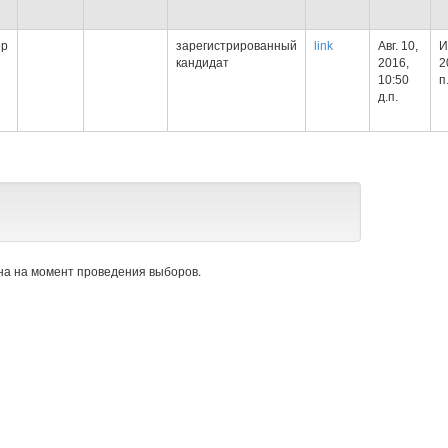
ер
зарегистрированный
link
Авг. 10,
И
кандидат
2016,
2
10:50
п
д.п.
а на момент проведения выборов.