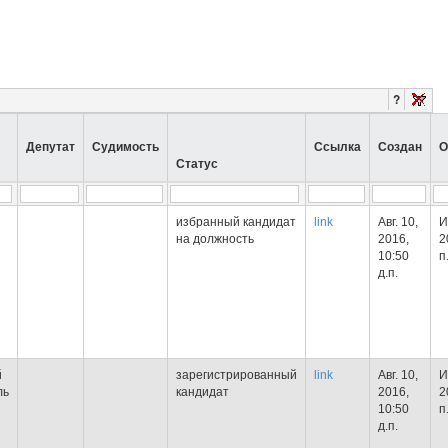
?
Депутат
Судимость
Ссылка
Создан
О
Статус
избранный кандидат
link
Авг. 10,
И
на должность
2016,
2
10:50
п
д.п.
й
зарегистрированный
link
Авг. 10,
И
ль
кандидат
2016,
2
10:50
п
д.п.