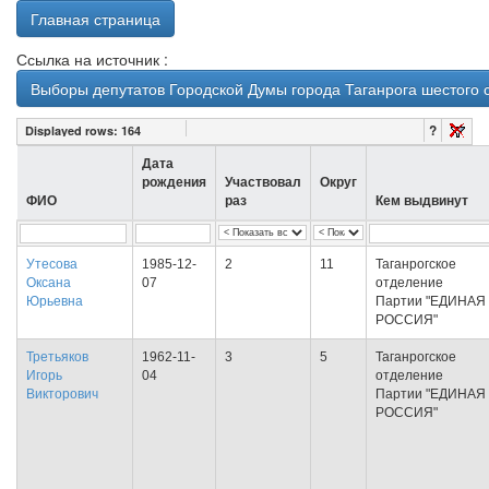
Главная страница
Ссылка на источник :
Выборы депутатов Городской Думы города Таганрога шестого с
?
Displayed rows:
164
Дата
рождения
Участвовал
Округ
ФИО
раз
Кем выдвинут
Утесова
1985-12-
2
11
Таганрогское
Оксана
07
отделение
Юрьевна
Партии "ЕДИНАЯ
РОССИЯ"
Третьяков
1962-11-
3
5
Таганрогское
Игорь
04
отделение
Викторович
Партии "ЕДИНАЯ
РОССИЯ"