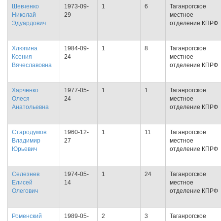
Шевченко
1973-09-
1
6
Таганрогское
Николай
29
местное
Эдуардович
отделение КПРФ
Хлюпина
1984-09-
1
8
Таганрогское
Ксения
24
местное
Вячеславовна
отделение КПРФ
Харченко
1977-05-
1
1
Таганрогское
Олеся
24
местное
Анатольевна
отделение КПРФ
Стародумов
1960-12-
1
11
Таганрогское
Владимир
27
местное
Юрьевич
отделение КПРФ
Селезнев
1974-05-
1
24
Таганрогское
Елисей
14
местное
Олегович
отделение КПРФ
Роменский
1989-05-
2
3
Таганрогское