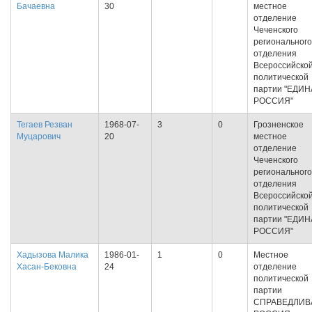
Бачаевна
30
местное
отделение
Чеченского
регионального
отделения
Всероссийско
политической
партии "ЕДИ
РОССИЯ"
Тегаев Резван
1968-07-
3
0
Грозненское
Муцарович
20
местное
отделение
Чеченского
регионального
отделения
Всероссийско
политической
партии "ЕДИ
РОССИЯ"
Хадызова Малика
1986-01-
1
0
Местное
Хасан-Бековна
24
отделение
политической
партии
СПРАВЕДЛИВ