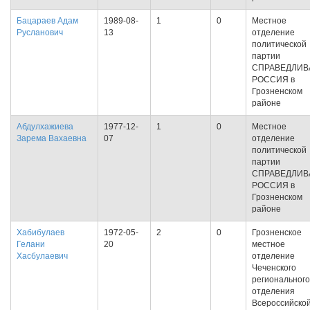
Бацараев Адам
1989-08-
1
0
Местное
Русланович
13
отделение
политической
партии
СПРАВЕДЛИВ
РОССИЯ в
Грозненском
районе
Абдулхажиева
1977-12-
1
0
Местное
Зарема Вахаевна
07
отделение
политической
партии
СПРАВЕДЛИВ
РОССИЯ в
Грозненском
районе
Хабибулаев
1972-05-
2
0
Грозненское
Гелани
20
местное
Хасбулаевич
отделение
Чеченского
регионального
отделения
Всероссийско