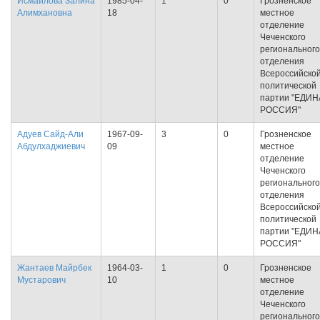
Исмаилова Залина
1985-04-
1
0
Грозненское
Алимхановна
18
местное
отделение
Чеченского
регионального
отделения
Всероссийско
политической
партии "ЕДИ
РОССИЯ"
Адуев Сайд-Али
1967-09-
3
0
Грозненское
Абдулхаджиевич
09
местное
отделение
Чеченского
регионального
отделения
Всероссийско
политической
партии "ЕДИ
РОССИЯ"
Жантаев Майрбек
1964-03-
1
0
Грозненское
Мустарович
10
местное
отделение
Чеченского
регионального