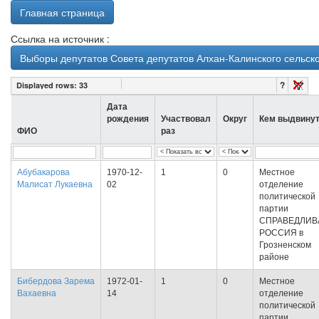
Главная страница
Ссылка на источник :
Выборы депутатов Совета депутатов Алхан-Калинского сельско
?
Displayed rows:
33
Дата
рождения
Участвовал
Округ
Кем выдвину
ФИО
раз
Абубакарова
1970-12-
1
0
Местное
Малисат Лукаевна
02
отделение
политической
партии
СПРАВЕДЛИВ
РОССИЯ в
Грозненском
районе
Бибердова Зарема
1972-01-
1
0
Местное
Вахаевна
14
отделение
политической
партии