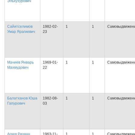
Эльхузурович
Сайитселимов
1982-02-
1
1
Самовыдвижен
Умар Ярагиевич
23
Мачиев Январь
1969-01-
1
1
Самовыдвижен
Махмудович
22
Балатханов Юша
1982-08-
1
1
Самовыдвижен
Гапурович
03
Агаев Ризван
1963-11-
1
1
Самовыдвижен