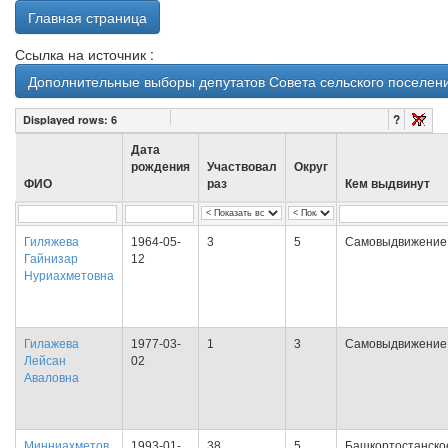
Главная страница
Ссылка на источник :
Дополнительные выборы депутатов Совета сельского поселени
?
Displayed rows:
6
Дата
рождения
Участвовал
Округ
ФИО
раз
Кем выдвинут
Гиляжева
1964-05-
3
5
Самовыдвижение
Гайнизар
12
Нуриахметовна
Гилажева
1977-03-
1
3
Самовыдвижение
Лейсан
02
Аваловна
Минниахметов
1993-01-
38
5
Башкортостанско