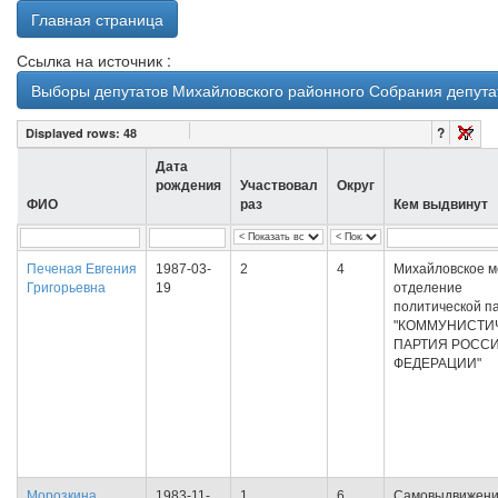
Главная страница
Ссылка на источник :
Выборы депутатов Михайловского районного Собрания депутат
?
Displayed rows:
48
Дата
рождения
Участвовал
Округ
ФИО
раз
Кем выдвинут
Печеная Евгения
1987-03-
2
4
Михайловское м
Григорьевна
19
отделение
политической п
"КОММУНИСТИ
ПАРТИЯ РОСС
ФЕДЕРАЦИИ"
Морозкина
1983-11-
1
6
Самовыдвижен