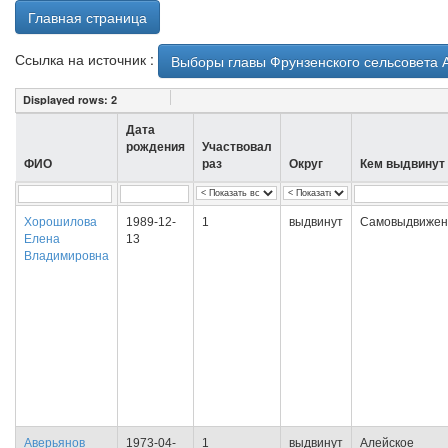
Главная страница
Ссылка на источник :
Выборы главы Фрунзенского сельсовета А
Displayed rows:
2
Дата
рождения
Участвовал
ФИО
раз
Округ
Кем выдвинут
Хорошилова
1989-12-
1
выдвинут
Самовыдвижен
Елена
13
Владимировна
Аверьянов
1973-04-
1
выдвинут
Алейское