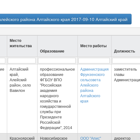
лейского района Алтайского края 2017-09-10 Алтайский край
Место
жительства
Место работы
Образование
Должность
ие
Алтайский
профессиональное
Администрация
заместитель
край,
образование
Фрунзенского
главы
Алейский
ФГБОУ ВПО
сельсовета
Администрац
район, село
"Российская
Алейского
Вавилон
академия
района
народного
Алтайского
хозяйства и
края
гомударственной
службы при
Президенте
Российской
Федерации", 2014
Красноярский
Новосибирское
ООО "Апис"
директор