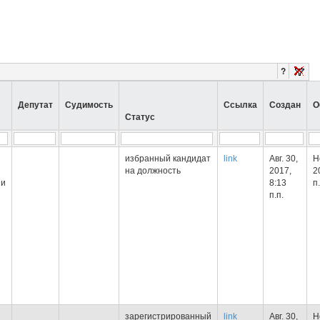
?
Депутат
Судимость
Ссылка
Создан
О
Статус
избранный кандидат
link
Авг. 30,
Н
на должность
2017,
2
ии
8:13
п.
п.п.
зарегистрированный
link
Авг. 30,
Н