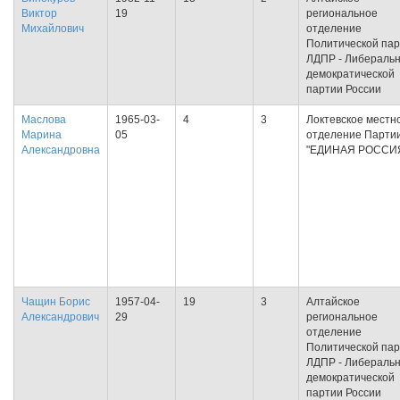
Виктор
19
региональное
Михайлович
отделение
Политической па
ЛДПР - Либеральн
демократической
партии России
Маслова
1965-03-
4
3
Локтевское местн
Марина
05
отделение Парти
Александровна
"ЕДИНАЯ РОССИ
Чащин Борис
1957-04-
19
3
Алтайское
Александрович
29
региональное
отделение
Политической па
ЛДПР - Либеральн
демократической
партии России