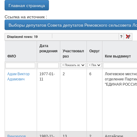
Главная страница
Ссылка на источник :
Выборы депутатов Совета депутатов Ремовского сельсовета Ло
?
Displayed rows:
19
Дата
рождения
Участвовал
Округ
ФИО
раз
Кем выдвинут
Адам Виктор
1977-01-
2
6
Локтевское местн
Адамович
11
отделение Парти
"ЕДИНАЯ РОССИ
Винокуров
1982-11-
13
2
Алтайское