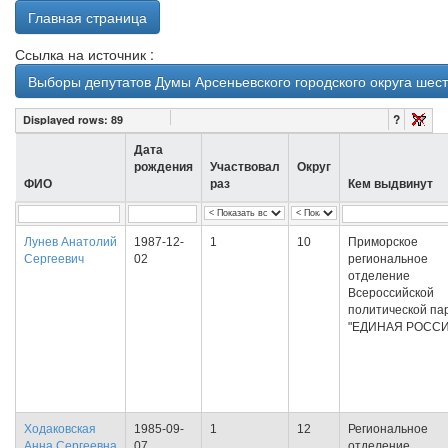
Главная страница
Ссылка на источник :
Выборы депутатов Думы Арсеньевского городского округа шес
?
Displayed rows:
89
Дата
рождения
Участвовал
Округ
ФИО
раз
Кем выдвинут
Лунев Анатолий
1987-12-
1
10
Приморское
Сергеевич
02
региональное
отделение
Всероссийской
политической па
"ЕДИНАЯ РОССИ
Ходаковская
1985-09-
1
12
Региональное
Анна Сергеевна
07
отделение