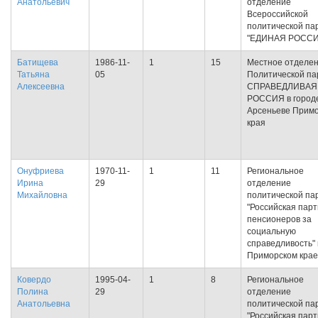
Анатольевич
отделение
Всероссийской
политической па
"ЕДИНАЯ РОССИ
Батищева
1986-11-
1
15
Местное отделе
Татьяна
05
Политической па
Алексеевна
СПРАВЕДЛИВАЯ
РОССИЯ в город
Арсеньеве Примо
края
Онуфриева
1970-11-
1
11
Региональное
Ирина
29
отделение
Михайловна
политической па
"Российская пар
пенсионеров за
социальную
справедливость" 
Приморском крае
Ковердо
1995-04-
1
8
Региональное
Полина
29
отделение
Анатольевна
политической па
"Российская пар