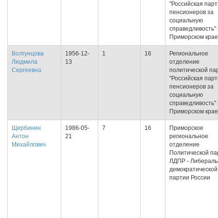
"Российская пар
пенсионеров за
социальную
справедливость" 
Приморском крае
Волгунцова
1956-12-
1
16
Региональное
Людмила
13
отделение
Сергеевна
политической па
"Российская пар
пенсионеров за
социальную
справедливость" 
Приморском крае
Щербинин
1986-05-
7
16
Приморское
Антон
21
региональное
Михайлович
отделение
Политической па
ЛДПР - Либераль
демократической
партии России