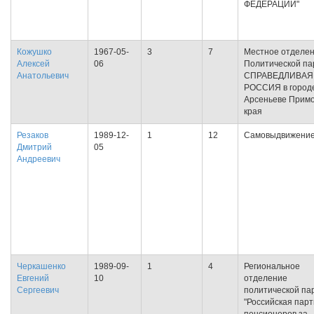
ФЕДЕРАЦИИ"
Кожушко
1967-05-
3
7
Местное отделе
Алексей
06
Политической па
Анатольевич
СПРАВЕДЛИВАЯ
РОССИЯ в город
Арсеньеве Примо
края
Резаков
1989-12-
1
12
Самовыдвижени
Дмитрий
05
Андреевич
Черкашенко
1989-09-
1
4
Региональное
Евгений
10
отделение
Сергеевич
политической па
"Российская пар