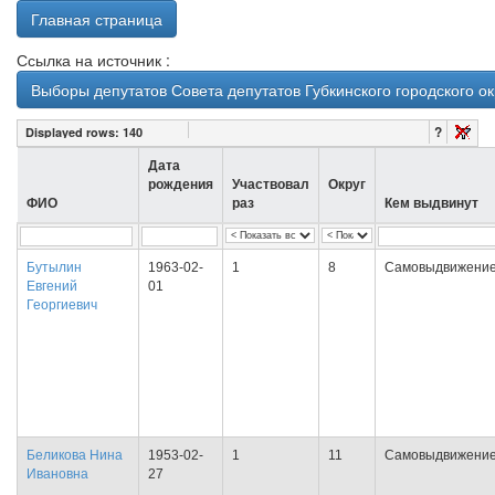
Главная страница
Ссылка на источник :
Выборы депутатов Совета депутатов Губкинского городского ок
?
Displayed rows:
140
Дата
рождения
Участвовал
Округ
ФИО
раз
Кем выдвинут
Бутылин
1963-02-
1
8
Самовыдвижени
Евгений
01
Георгиевич
Беликова Нина
1953-02-
1
11
Самовыдвижени
Ивановна
27