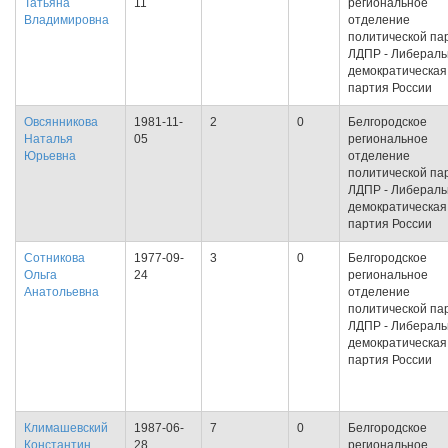
Татьяна
11
региональное
Владимировна
отделение
политической па
ЛДПР - Либераль
демократическая
партия России
Овсянникова
1981-11-
2
0
Белгородское
Наталья
05
региональное
Юрьевна
отделение
политической па
ЛДПР - Либераль
демократическая
партия России
Сотникова
1977-09-
3
0
Белгородское
Ольга
24
региональное
Анатольевна
отделение
политической па
ЛДПР - Либераль
демократическая
партия России
Климашевский
1987-06-
7
0
Белгородское
Константин
28
региональное