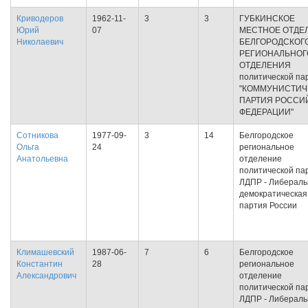
Криводеров
1962-11-
3
3
ГУБКИНСКОЕ
Юрий
07
МЕСТНОЕ ОТДЕ
Николаевич
БЕЛГОРОДСКОГ
РЕГИОНАЛЬНОГ
ОТДЕЛЕНИЯ
политической па
"КОММУНИСТИЧ
ПАРТИЯ РОССИ
ФЕДЕРАЦИИ"
Сотникова
1977-09-
3
14
Белгородское
Ольга
24
региональное
Анатольевна
отделение
политической па
ЛДПР - Либераль
демократическая
партия России
Климашевский
1987-06-
7
6
Белгородское
Константин
28
региональное
Александрович
отделение
политической па
ЛДПР - Либераль