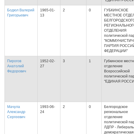
"ЕДИНАЯ РОССИ
Бодюл Валерий
1965-01-
2
0
ГУБКИНСКОЕ
Григорьевич
13
МЕСТНОЕ ОТДЕ
БЕЛГОРОДСКОГ
РЕГИОНАЛЬНОГ
ОТДЕЛЕНИЯ
политической па
"КОММУНИСТИЧ
ПАРТИЯ РОССИ
ФЕДЕРАЦИИ"
Пирогов
1952-02-
3
1
Губкинское мест
Анатолий
27
отделение
Федорович
Всероссийской
политической па
"ЕДИНАЯ РОССИ
Мачула
1993-06-
2
0
Белгородское
Александр
24
региональное
Сергеевич
отделение
политической па
ЛДПР - Либераль
демократическая