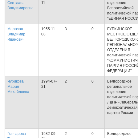
Светлана
11
отделение
Владимировна
Всероссийской
политической па
"ЕДИНАЯ РОССИ
Морозов
1955-11-
3
0
ГУБКИНСКОЕ
Владимир
08
МЕСТНОЕ ОТДЕ
Иванович
БЕЛГОРОДСКОГ
РЕГИОНАЛЬНОГ
ОТДЕЛЕНИЯ
политической па
"КОММУНИСТИЧ
ПАРТИЯ РОССИ
ФЕДЕРАЦИИ"
Чурикова
1994-07-
2
0
Белгородское
Мария
21
региональное
Михайловна
отделение
политической па
ЛДПР - Либераль
демократическая
партия России
Гончарова
1982-09-
2
0
Белгородское