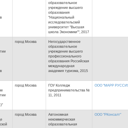
образовательное
учреждение высшего
образования
в
"Национальный
исследовательский
университет "Высшая
школа Экономики"", 2017
город Москва
Негосударственное
образовательное
ртии
учреждение высшего
профессионального
образования Российская
международная
в
академия туризма, 2015
город Москва
ГОУ Колледж
ООО "МАРР РУССИ
ве
предпринимательства №
ртии
11, 2011
й
)"
город Москва
Автономная
ООО "РКонсалт"
де
некоммерческая
ской
образовательная