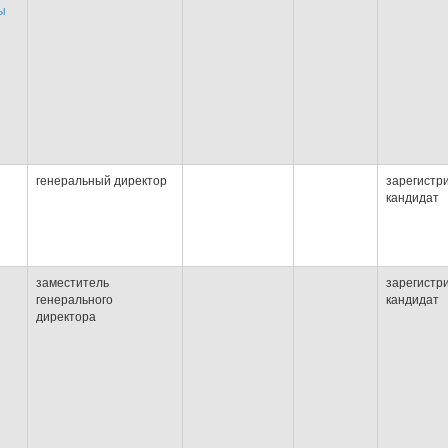
ы
генеральный директор
зарегистр
кандидат
заместитель
зарегистр
генерального
кандидат
директора