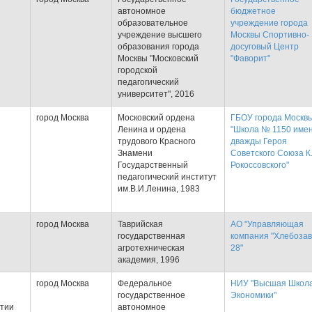
автономное
бюджетное
образовательное
учреждение города
учреждение высшего
Москвы Спортивно-
образования города
досуговый Центр
Москвы "Московский
"Фаворит"
городской
педагогический
университет", 2016
город Москва
Московский ордена
ГБОУ города Москв
Ленина и ордена
"Школа № 1150 име
трудового Красного
дважды Героя
Знамени
Советского Союза К.
Государственный
Рокоссовского"
педагогический институт
им.В.И.Ленина, 1983
город Москва
Таврийская
АО "Управляющая
государственная
компания "Хлебоза
агротехническая
28"
академия, 1996
город Москва
Федеральное
НИУ "Высшая Школ
государственное
Экономики"
ртии
автономное