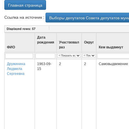
Главная страница
Ссылка на источник :
Выборы депутатов Совета депутатов муни
Displayed rows:
57
Дата
рождения
Участвовал
Округ
ФИО
раз
Кем выдвинут
Дружинина
1963-09-
2
2
Самовыдвижение
Людмила
15
Сергеевна