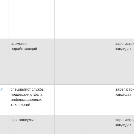
временно
зарегистр
неработающий
кандидат
Я"
специалист службы
зарегистр
поддержки отдела
кандидат
информационных
технологий
юрисконсульт
зарегистр
кандидат