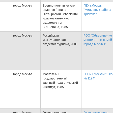
город Москва
Военно-политическую
ГБУ г.Москвы
орденов Ленина
"Жилищник района
Октябрьской Революции
Крюково"
Краснознамённую
академию им.
В.И.Ленина, 1985
город Москва
Российская
РОО "Объединение
международная
многодетных семей
академия туризма, 2001
города Москвы"
город Москва
Московский
ГБОУ г.Москвы "Шко
государственный
№ 1194"
заочный педагогический
институт, 1985
город Москва
Государственное
Государственное