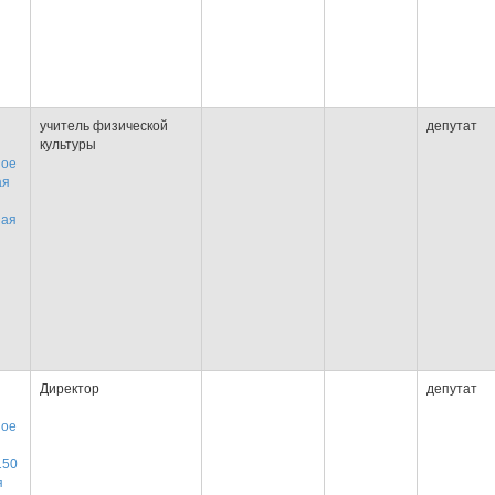
учитель физической
депутат
культуры
ное
ая
ная
Директор
депутат
ное
150
я