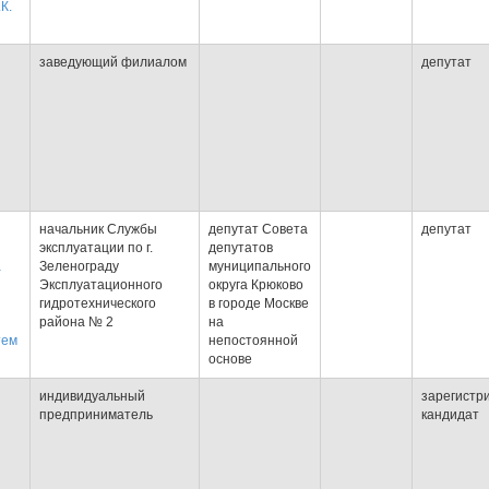
К.
заведующий филиалом
депутат
начальник Службы
депутат Совета
депутат
эксплуатации по г.
депутатов
а
Зеленограду
муниципального
Эксплуатационного
округа Крюково
гидротехнического
в городе Москве
района № 2
на
тем
непостоянной
основе
индивидуальный
зарегистр
предприниматель
кандидат