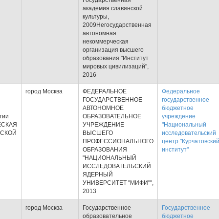
Государственная
академия славянской
культуры,
2009Негосударственная
автономная
некоммерческая
организация высшего
образования "Институт
мировых цивилизаций",
2016
город Москва
ФЕДЕРАЛЬНОЕ
Федеральное
ГОСУДАРСТВЕННОЕ
государственное
АВТОНОМНОЕ
бюджетное
тии
ОБРАЗОВАТЕЛЬНОЕ
учреждение
ЕСКАЯ
УЧРЕЖДЕНИЕ
"Национальный
ЙСКОЙ
ВЫСШЕГО
исследовательский
ПРОФЕССИОНАЛЬНОГО
центр "Курчатовски
ОБРАЗОВАНИЯ
институт"
"НАЦИОНАЛЬНЫЙ
ИССЛЕДОВАТЕЛЬСКИЙ
ЯДЕРНЫЙ
УНИВЕРСИТЕТ "МИФИ"",
2013
город Москва
Государственное
Государственное
образовательное
бюджетное