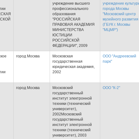
учреждение высшего
учреждение культур
тии
профессионального
города Москвы
ЕСКАЯ
образования
"Московский центр
ЙСКОЙ
"РОССИЙСКАЯ
музейного развития
ПРАВОВАЯ АКАДЕМИЯ
(ГБУК г. Москвы
МИНИСТЕРСТВА
"МЦМР")
ЮСТИЦИИ
РОССИЙСКОЙ
ФЕДЕРАЦИИ", 2009
ское
город Москва
Московская
ООО "Андреевский
государственная
парк"
юридическая академия,
тии
2002
город Москва
Московский
ООО "К-2"
государственный
институт электронной
техники (технический
университет),
2002Московский
государственный
институт электронной
техники (технический
университет), 2003