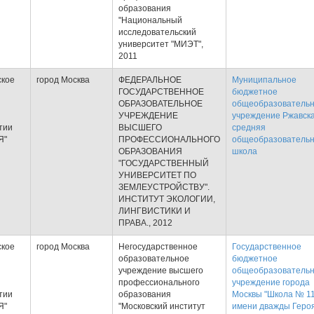
образования
"Национальный
исследовательский
университет "МИЭТ",
2011
ское
город Москва
ФЕДЕРАЛЬНОЕ
Муниципальное
ГОСУДАРСТВЕННОЕ
бюджетное
ОБРАЗОВАТЕЛЬНОЕ
общеобразователь
УЧРЕЖДЕНИЕ
учреждение Ржавск
тии
ВЫСШЕГО
средняя
Я"
ПРОФЕССИОНАЛЬНОГО
общеобразователь
ОБРАЗОВАНИЯ
школа
"ГОСУДАРСТВЕННЫЙ
УНИВЕРСИТЕТ ПО
ЗЕМЛЕУСТРОЙСТВУ".
ИНСТИТУТ ЭКОЛОГИИ,
ЛИНГВИСТИКИ И
ПРАВА., 2012
ское
город Москва
Негосударственное
Государственное
образовательное
бюджетное
учреждение высшего
общеобразователь
профессионального
учреждение города
тии
образования
Москвы "Школа № 1
Я"
"Московский институт
имени дважды Геро