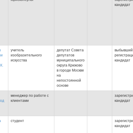
кандидат
ы
учитель
депутат Совета
выбывший
ни
изобразительного
депутатов
регистрац
искусства
муниципального
кандидат
К.
округа Крюково
в городе Москве
на
непостоянной
основе
менеджер по работе с
зарегистр
вод
клиентами
кандидат
а
студент
зарегистр
кандидат