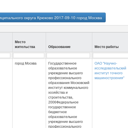
ципального округа Крюково 2017-09-10 город Москва
Место
жительства
Образование
Место работы
город Москва
Государственное
ОАО "Научно-
образовательное
исследовательский
учреждение высшего
институт точного
профессионального
машиностроения"
образования Московский
институт коммунального
хозяйства и
строительства,
2006Федеральное
государственное
бюджетное
образовательное
учреждение высшего
профессионального