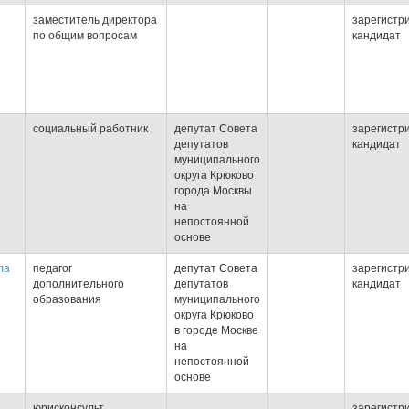
заместитель директора
зарегистр
по общим вопросам
кандидат
социальный работник
депутат Совета
зарегистр
депутатов
кандидат
муниципального
округа Крюково
города Москвы
на
непостоянной
основе
ла
педагог
депутат Совета
зарегистр
дополнительного
депутатов
кандидат
образования
муниципального
округа Крюково
в городе Москве
на
непостоянной
основе
юрисконсульт
зарегистр