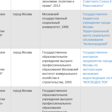
экономики, политики и
Советского Союза К.
права", 2013
Рокоссовского"
ское
город Москва
Московский
Государственное
государственный
бюджетное
социальный
учреждение города
университет, 1999
Москвы
тии
Территориальный
Я"
центр социального
обслуживания
"Зеленоградский"
ское
город Москва
Государственное
Государственное
образовательное
унитарное
учреждение высшего
предприятие город
профессионального
Москвы по
тии
образования Московский
эксплуатации
Я"
институт коммунального
московских
хозяйства и
водоотводящих сис
строительства, 2005
"МОСВОДОСТОК"
ское
город Москва
Государственное
образовательное
ртии
учреждение высшего
о-
профессионального
образования