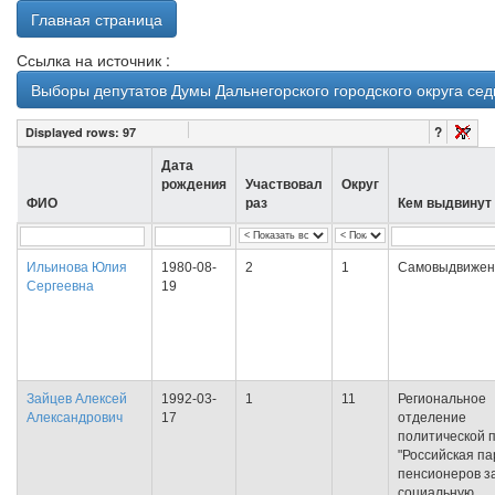
Главная страница
Ссылка на источник :
Выборы депутатов Думы Дальнегорского городского округа се
?
Displayed rows:
97
Дата
рождения
Участвовал
Округ
ФИО
раз
Кем выдвинут
Ильинова Юлия
1980-08-
2
1
Самовыдвижен
Сергеевна
19
Зайцев Алексей
1992-03-
1
11
Региональное
Александрович
17
отделение
политической 
"Российская па
пенсионеров з
социальную