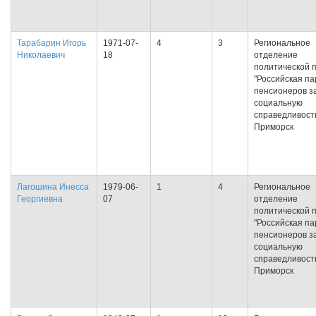
Тарабарин Игорь
1971-07-
4
3
Региональное
Николаевич
18
отделение
политической 
"Российская па
пенсионеров з
социальную
справедливость
Приморск
Лагошина Инесса
1979-06-
1
4
Региональное
Георгиевна
07
отделение
политической 
"Российская па
пенсионеров з
социальную
справедливость
Приморск