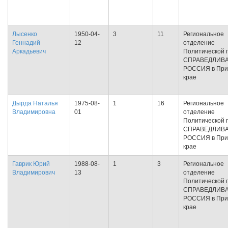
Лысенко
1950-04-
3
11
Региональное
Геннадий
12
отделение
Аркадьевич
Политической 
СПРАВЕДЛИВ
РОССИЯ в При
крае
Дырда Наталья
1975-08-
1
16
Региональное
Владимировна
01
отделение
Политической 
СПРАВЕДЛИВ
РОССИЯ в При
крае
Гаврик Юрий
1988-08-
1
3
Региональное
Владимирович
13
отделение
Политической 
СПРАВЕДЛИВ
РОССИЯ в При
крае