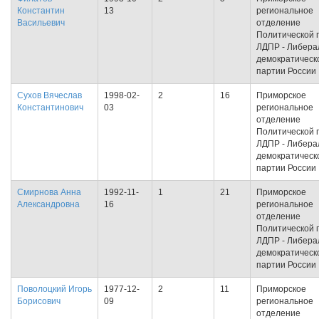
Константин
13
региональное
Васильевич
отделение
Политической 
ЛДПР - Либера
демократическ
партии России
Сухов Вячеслав
1998-02-
2
16
Приморское
Константинович
03
региональное
отделение
Политической 
ЛДПР - Либера
демократическ
партии России
Смирнова Анна
1992-11-
1
21
Приморское
Александровна
16
региональное
отделение
Политической 
ЛДПР - Либера
демократическ
партии России
Поволоцкий Игорь
1977-12-
2
11
Приморское
Борисович
09
региональное
отделение