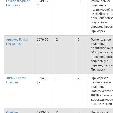
Гончар Людмила
1949-07-
1
12
Региональное
Петровна
11
отделение
политической 
"Российская па
пенсионеров з
социальную
справедливость
Приморск
Артюхов Роман
1979-09-
2
5
Региональное
Николаевич
24
отделение
политической 
"Российская па
пенсионеров з
социальную
справедливость
Приморск
Химич Сергей
1994-09-
1
20
Приморское
Олегович
22
региональное
отделение
Политической 
ЛДПР - Либера
демократическ
партии России
Филатов
1993-10-
2
5
Приморское