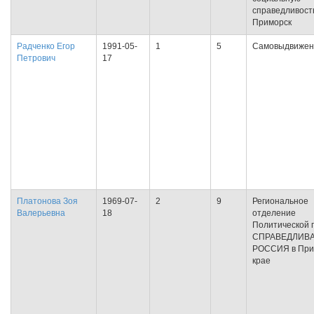
справедливость
Приморск
Радченко Егор
1991-05-
1
5
Самовыдвижен
Петрович
17
Платонова Зоя
1969-07-
2
9
Региональное
Валерьевна
18
отделение
Политической 
СПРАВЕДЛИВ
РОССИЯ в При
крае