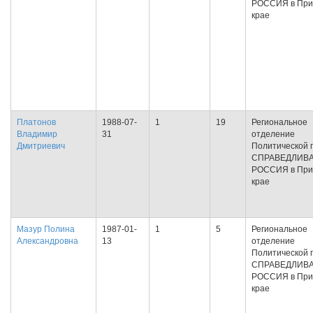
РОССИЯ в При
крае
Платонов
1988-07-
1
19
Региональное
Владимир
31
отделение
Дмитриевич
Политической 
СПРАВЕДЛИВ
РОССИЯ в При
крае
Мазур Полина
1987-01-
1
5
Региональное
Александровна
13
отделение
Политической 
СПРАВЕДЛИВ
РОССИЯ в При
крае