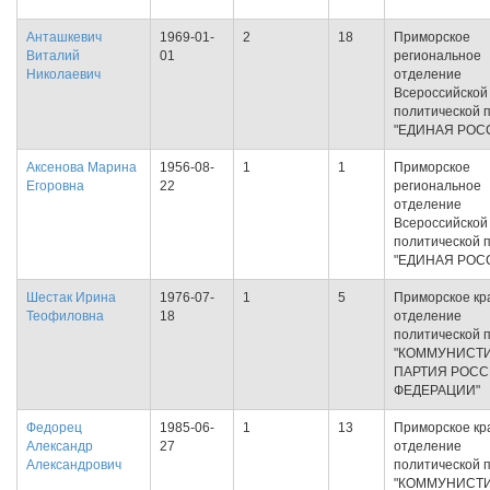
Анташкевич
1969-01-
2
18
Приморское
Виталий
01
региональное
Николаевич
отделение
Всероссийской
политической 
"ЕДИНАЯ РОС
Аксенова Марина
1956-08-
1
1
Приморское
Егоровна
22
региональное
отделение
Всероссийской
политической 
"ЕДИНАЯ РОС
Шестак Ирина
1976-07-
1
5
Приморское кр
Теофиловна
18
отделение
политической 
"КОММУНИСТ
ПАРТИЯ РОС
ФЕДЕРАЦИИ"
Федорец
1985-06-
1
13
Приморское кр
Александр
27
отделение
Александрович
политической 
"КОММУНИСТ