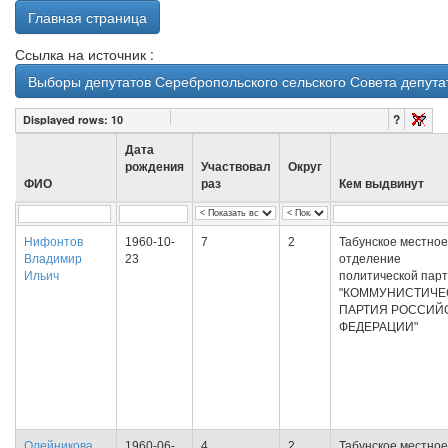
Главная страница
Ссылка на источник :
Выборы депутатов Серебропольского сельского Совета депутат
?
Displayed rows:
10
Дата
рождения
Участвовал
Округ
ФИО
раз
Кем выдвинут
Нифонтов
1960-10-
7
2
Табунское местное
Владимир
23
отделение
Ильич
политической пар
"КОММУНИСТИЧЕ
ПАРТИЯ РОССИЙ
ФЕДЕРАЦИИ"
Олейникова
1960-06-
4
2
Табунское местное