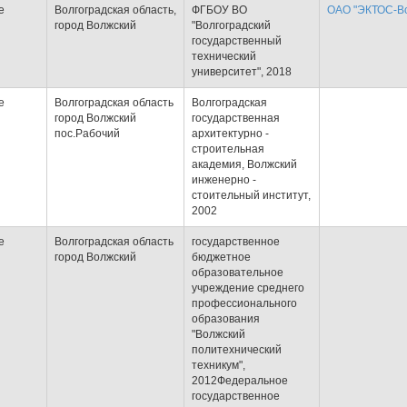
е
Волгоградская область,
ФГБОУ ВО
ОАО "ЭКТОС-Во
город Волжский
"Волгоградский
государственный
технический
университет", 2018
е
Волгоградская область
Волгоградская
город Волжский
государственная
пос.Рабочий
архитектурно -
строительная
академия, Волжский
инженерно -
стоительный институт,
2002
е
Волгоградская область
государственное
город Волжский
бюджетное
образовательное
учреждение среднего
профессионального
образования
"Волжский
политехнический
техникум",
2012Федеральное
государственное