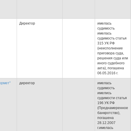
Директор
имелась
судимость
имелась
судимость статья
315 УК РФ
(неисполнение
приговора суда,
решения суда или
иного судебного
акта), погашена
06.05.2016 г.
ормет"
директор
имелась
судимость
имелись
судимости статья
196 УК РФ
(Преднамеренное
банкротство),
погашена
28.12.2007
г.имелась