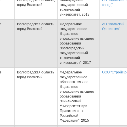
е
Волгоградская область,
Волгоградский
АО "Волжский 
город Волжский
государственный
завод"
технический
университет, 2013
е
Волгоградская область
Федеральное
АО "Волжский
город Волжский
государственное
Оргсинтез"
бюджетное
учреждение высшего
образования
"Волгоградский
государственный
технический
университет", 2017
е
Волгоградская область
Федеральное
ООО "СтройПро
город Волжский
государственное
образовательное
бюджетное
учреждение высшего
образования
"Финансовый
Университет при
Правительстве
Российской
Федерации", 2015