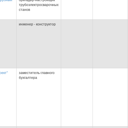
трубный
бригадир-настройщик
трубоэлектросварочных
станов
инженер - конструктор
ект"
заместитель главного
бухгалтера