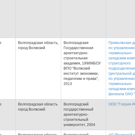
е
Волгоградская область,
Волгоградская
Приволжская д
город Волжский
Государственная
по управлению
архитектурно-
терминально-
строительная
складским комп
академия, 1998МБОУ
структурного
ВПО "Волжский
подразделени
институт экономики,
Центральной д
педагогики и права",
по управлению
2013
терминально-
складским комп
филиала ОАО 
е
Волгоградская область
Волгоградский
ООО "Глория-Р
город Волжский
государственный
архитектурно-
строительный
университет, 2004