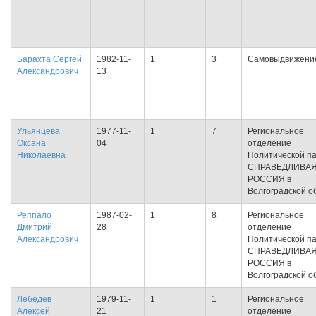
Барахта Сергей
1982-11-
1
3
Самовыдвижени
Александрович
13
Ульянцева
1977-11-
1
7
Региональное
Оксана
04
отделение
Николаевна
Политической п
СПРАВЕДЛИВА
РОССИЯ в
Волгоградской о
Реппало
1987-02-
1
8
Региональное
Дмитрий
28
отделение
Александрович
Политической п
СПРАВЕДЛИВА
РОССИЯ в
Волгоградской о
Лебедев
1979-11-
1
1
Региональное
Алексей
21
отделение