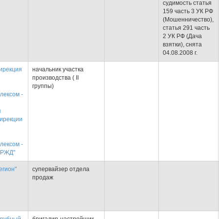
судимость статья
159 часть 3 УК РФ
(Мошенничество),
статья 291 часть
2 УК РФ (Дача
взятки), снята
04.08.2008 г.
ирекция
начальник участка
производства ( II
группы)
лексом -
я
ирекции
лексом -
"РЖД"
егион"
супервайзер отдела
продаж