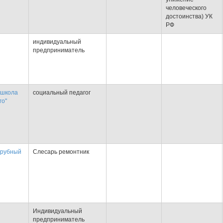
человеческого
достоинства) УК
РФ
индивидуальный
предприниматель
 школа
социальный педагог
го"
трубный
Слесарь ремонтник
Индивидуальный
предприниматель