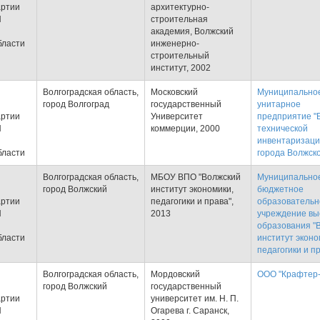
артии
архитектурно-
Я
строительная
академия, Волжский
бласти
инженерно-
строительный
институт, 2002
Волгоградская область,
Московский
Муниципально
город Волгоград
государственный
унитарное
артии
Университет
предприятие "
Я
коммерции, 2000
технической
инвентаризаци
бласти
города Волжск
Волгоградская область,
МБОУ ВПО "Волжский
Муниципально
город Волжский
институт экономики,
бюджетное
артии
педагогики и права",
образовательн
Я
2013
учреждение вы
образования "
бласти
институт эконо
педагогики и п
Волгоградская область,
Мордовский
ООО "Крафтер-
город Волжский
государственный
артии
университет им. Н. П.
Я
Огарева г. Саранск,