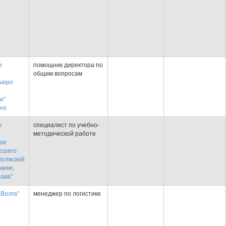
е
помощник директора по
общим вопросам
Бюро
и"
ого
е
специалист по учебно-
методической работе
ое
сшего
Волжский
мики,
рава"
Волга"
менеджер по логистике