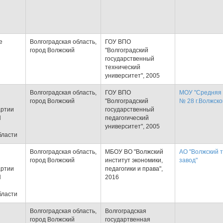
е
Волгоградская область,
ГОУ ВПО
город Волжский
"Волгоградский
государственный
технический
университет", 2005
Волгоградская область,
ГОУ ВПО
МОУ "Средняя
город Волжский
"Волгоградский
№ 28 г.Волжско
артии
государственный
Я
педагогический
университет", 2005
бласти
Волгоградская область,
МБОУ ВО "Волжский
АО "Волжский 
город Волжский
институт экономики,
завод"
артии
педагогики и права",
Я
2016
бласти
Волгоградская область,
Волгоградская
город Волжский
государтвенная