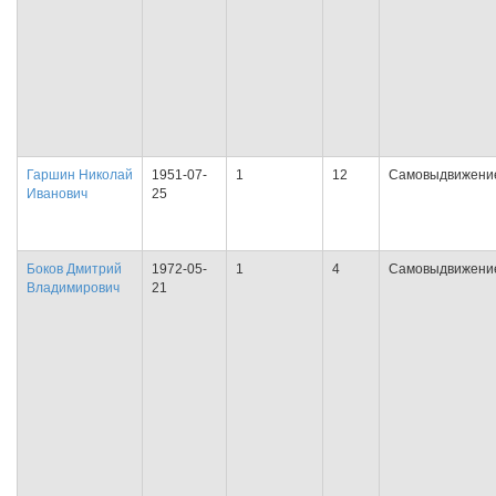
Гаршин Николай
1951-07-
1
12
Самовыдвижени
Иванович
25
Боков Дмитрий
1972-05-
1
4
Самовыдвижени
Владимирович
21