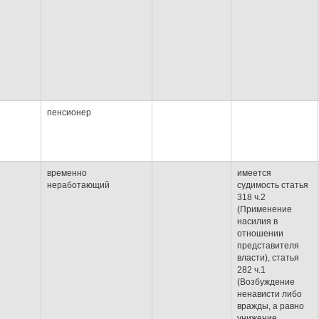
пенсионер
временно
имеется
неработающий
судимость статья
318 ч.2
(Применение
насилия в
отношении
представителя
власти), статья
282 ч.1
(Возбуждение
ненависти либо
вражды, а равно
унижение