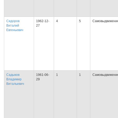
Сидоров
1962-12-
4
5
Самовыдвижени
Виталий
27
Евгеньевич
Садыков
1961-06-
1
1
Самовыдвижени
Владимир
29
Витальевич