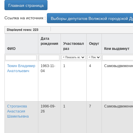
Главная страница
Ссылка на источник :
Выборы депутатов Волжской городской Д
Displayed rows:
223
Дата
рождения
Участвовал
Округ
ФИО
раз
Кем выдвинут
Тюкин Владимир
1963-11-
1
4
Самовыдвижени
Анатольевич
04
Строганова
1996-09-
1
7
Самовыдвижени
Анастасия
26
Шамильевна