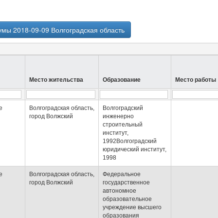
умы 2018-09-09 Волгоградская область
Место жительства
Образование
Место работы
е
Волгоградская область,
Волгоградский
город Волжский
инженерно
строительный
институт,
1992Волгоградский
юридический институт,
1998
е
Волгоградская область,
Федеральное
город Волжский
государственное
автономное
образовательное
учреждение высшего
образования