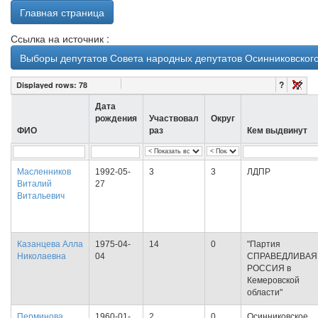
Главная страница
Ссылка на источник :
Выборы депутатов Совета народных депутатов Осинниковского 
?
Displayed rows:
78
Дата
рождения
Участвовал
Округ
ФИО
раз
Кем выдвинут
Масленников
1992-05-
3
3
ЛДПР
Виталий
27
Витальевич
Казанцева Алла
1975-04-
14
0
"Партия
Николаевна
04
СПРАВЕДЛИВАЯ
РОССИЯ в
Кемеровской
области"
Перминова
1960-01-
2
0
Осинниковское