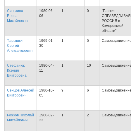
Синькина
1980-06-
1
0
"Партия
Елена
06
СПРАВЕДЛИВАЯ
Михайловна
РОССИЯ в
Кемеровской
области"
Тырышкин
1969-01-
1
5
Самовыдвижени
Сергей
30
Александрович
Стефанюк
1980-04-
1
10
Самовыдвижени
Ксения
11
Викторовна
Сенцов Алексей
1980-10-
9
6
Самовыдвижени
Викторович
05
Рожков Николай
1960-02-
1
2
Самовыдвижени
Михайлович
23