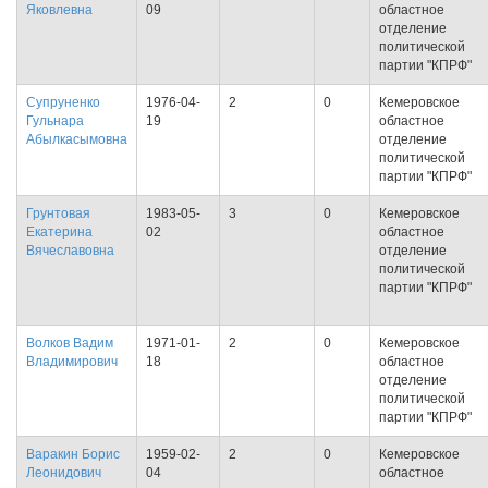
Яковлевна
09
областное
отделение
политической
партии "КПРФ"
Супруненко
1976-04-
2
0
Кемеровское
Гульнара
19
областное
Абылкасымовна
отделение
политической
партии "КПРФ"
Грунтовая
1983-05-
3
0
Кемеровское
Екатерина
02
областное
Вячеславовна
отделение
политической
партии "КПРФ"
Волков Вадим
1971-01-
2
0
Кемеровское
Владимирович
18
областное
отделение
политической
партии "КПРФ"
Варакин Борис
1959-02-
2
0
Кемеровское
Леонидович
04
областное