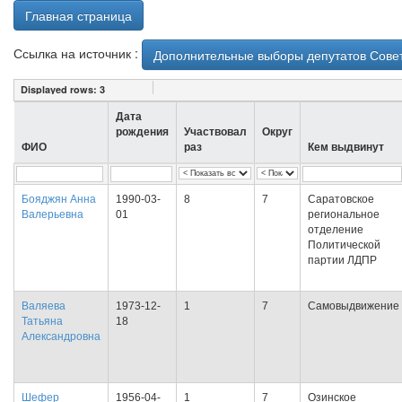
Главная страница
Ссылка на источник :
Дополнительные выборы депутатов Совет
Displayed rows:
3
Дата
рождения
Участвовал
Округ
ФИО
раз
Кем выдвинут
Бояджян Анна
1990-03-
8
7
Саратовское
Валерьевна
01
региональное
отделение
Политической
партии ЛДПР
Валяева
1973-12-
1
7
Самовыдвижение
Татьяна
18
Александровна
Шефер
1956-04-
1
7
Озинское