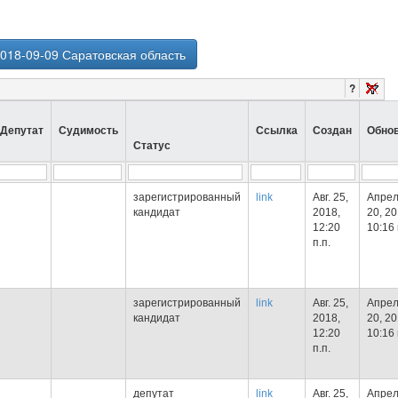
018-09-09 Саратовская область
?
Депутат
Судимость
Ссылка
Создан
Обно
Статус
зарегистрированный
link
Авг. 25,
Апрел
кандидат
2018,
20, 20
12:20
10:16 
п.п.
зарегистрированный
link
Авг. 25,
Апрел
кандидат
2018,
20, 20
12:20
10:16 
п.п.
депутат
link
Авг. 25,
Апрел