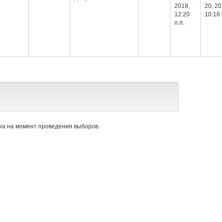
2018,
20, 20
12:20
10:16 
п.п.
а на момент проведения выборов.