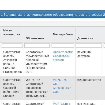
а Балашинского муниципального образования четвертого созыва 2
Место
жительства
Место работы
Образование
Должность
Саратовская
Саратовский
Правительство
помощник
область,
государственный
Саратовской
депутата
Аткарский
аграрный
области
район, с.
университет им.
Большая
Н.И. Вавилова,
Екатериновка
2013
Саратовская
ФГОУСПО
МБУК СКО
культорганизатор
область,
Саратовский
ОМР
Озинский
финансово-
Балашинский
район, село
технологический
СДК
Балаши
техникум, 2011
Саратовская
Саратовсккий
МОУ "СОШ с.
воспитатель,