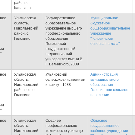
район, с.
Канасаево
тное
Ульяновская
Государственное
Муниципальное
область,
образовательное
бюджетное
Николаевский
учреждение высшего
общеобразовательное
район, с.
профессионального
учреждение
Головино
образования
"Головинская
Пензенский
основная школа"
тии
государственный
"
педагогический
университет имени В.
Г. Белинского, 2009
тное
Ульяновская
Ульяновский
Администрация
область,
сельскохозяйственный
муниципального
Николаевский
институт, 1988
образования
район, село
Головинское сельское
Головино
поселение
тии
"
тное
Ульяновская
Среднее
Обласное
область,
профессионально-
государственное
Николаевский
техническое училище
казённое учреждение