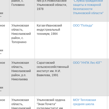
район, с.
№6 р.п.Новоспасское
"Служба гражданской
Головино
Ульяновской области,
защиты и пожарной
1978
безопасности
тии
Ульяновской области"
"
тное
Ульяновская
Катав-Ивановский
ООО "Победа"
область,
индустриальный
Николаевский
техникум, 1984
район, с.
Топорнино
тии
"
тное
Ульяновская
Саратовский
ООО "УНПК Лес-ЮГ"
область,
сельскохозяйственный
Николаевский
институт им. Н.И.
район, р.п.
Вавилова, 1991
Николаевка
тии
"
тное
Ульяновская
Ульяновский ордена
МОУ Тепловская
область,
"Знак Почета"
средняя школа
Николаевский
госпединститут им.