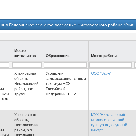
ния Головинское сельское поселение Николаевского района Ульяно
Место
жительства
Образование
Место работы
Ульяновская
Усольский
ООО "Заря"
область,
сельскохозяйственный
Николаевский
техникум МСХ
тии
район, пос.
Российской
СКАЯ
Крутец
Федерации, 1992
СКОЙ
Ульяновская
МУК "Николаевский
область,
межпоселенческий
Николаевский
культурно-досуговый
тии
район, р.п.
центр"
СКАЯ
Николаевка