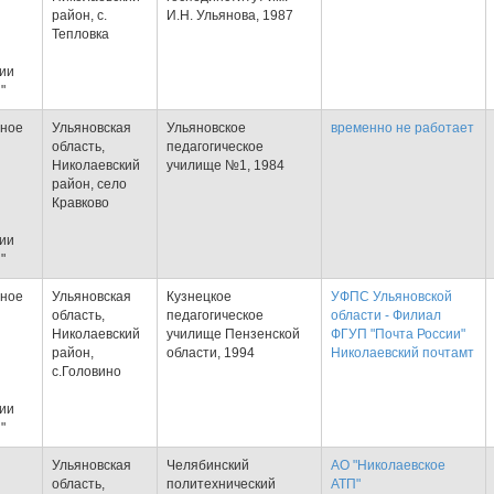
район, с.
И.Н. Ульянова, 1987
Тепловка
тии
"
тное
Ульяновская
Ульяновское
временно не работает
область,
педагогическое
Николаевский
училище №1, 1984
район, село
Кравково
тии
"
тное
Ульяновская
Кузнецкое
УФПС Ульяновской
область,
педагогическое
области - Филиал
Николаевский
училище Пензенской
ФГУП "Почта России"
район,
области, 1994
Николаевский почтамт
с.Головино
тии
"
Ульяновская
Челябинский
АО "Николаевское
область,
политехнический
АТП"