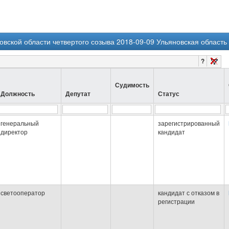
вской области четвертого созыва 2018-09-09 Ульяновская область
?
Судимость
Должность
Депутат
Статус
генеральный
зарегистрированный
директор
кандидат
светооператор
кандидат с отказом в
регистрации