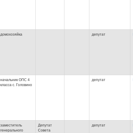
домохозяйка
депутат
начальник ОПС 4
депутат
класса с. Головино
заместитель
Депутат
депутат
генерального
Совета