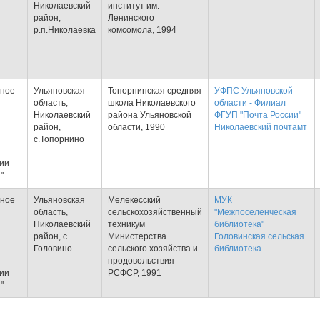
Николаевский
институт им.
район,
Ленинского
р.п.Николаевка
комсомола, 1994
тное
Ульяновская
Топорнинская средняя
УФПС Ульяновской
область,
школа Николаевского
области - Филиал
Николаевский
района Ульяновской
ФГУП "Почта России"
район,
области, 1990
Николаевский почтамт
с.Топорнино
тии
"
тное
Ульяновская
Мелекесский
МУК
область,
сельскохозяйственный
"Межпоселенческая
Николаевский
техникум
библиотека"
район, с.
Министерства
Головинская сельская
Головино
сельского хозяйства и
библиотека
продовольствия
тии
РСФСР, 1991
"