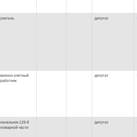
учитель
депутат
военно-учетный
депутат
работник
начальник 128-й
депутат
пожарной части