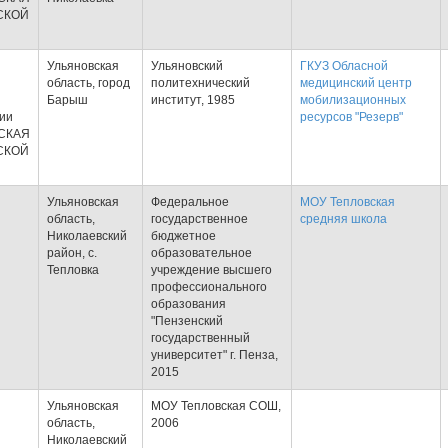
СКОЙ
Ульяновская
Ульяновский
ГКУЗ Обласной
область, город
политехнический
медицинский центр
Барыш
институт, 1985
мобилизационных
тии
ресурсов "Резерв"
СКАЯ
СКОЙ
Ульяновская
Федеральное
МОУ Тепловская
область,
государственное
средняя школа
Николаевский
бюджетное
район, с.
образовательное
Тепловка
учреждение высшего
профессионального
образования
"Пензенский
государственный
университет" г. Пенза,
2015
Ульяновская
МОУ Тепловская СОШ,
область,
2006
Николаевский