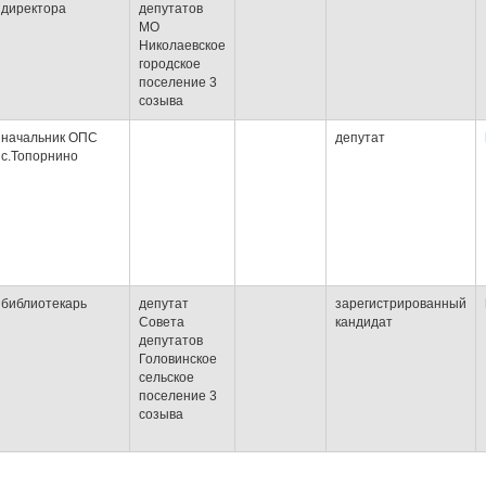
директора
депутатов
МО
Николаевское
городское
поселение 3
созыва
начальник ОПС
депутат
с.Топорнино
библиотекарь
депутат
зарегистрированный
Совета
кандидат
депутатов
Головинское
сельское
поселение 3
созыва