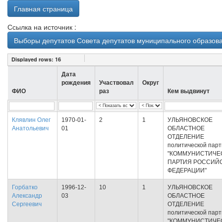
Главная страница
Ссылка на источник :
Выборы депутатов Совета депутатов муниципального образова
Displayed rows:
16
Дата
рождения
Участвовал
Округ
ФИО
раз
Кем выдвинут
Клявлин Олег
1970-01-
2
1
УЛЬЯНОВСКОЕ
Анатольевич
01
ОБЛАСТНОЕ
ОТДЕЛЕНИЕ
политической пар
"КОММУНИСТИЧЕ
ПАРТИЯ РОССИЙ
ФЕДЕРАЦИИ"
Горбатко
1996-12-
10
1
УЛЬЯНОВСКОЕ
Александр
03
ОБЛАСТНОЕ
Сергеевич
ОТДЕЛЕНИЕ
политической пар
"КОММУНИСТИЧЕ