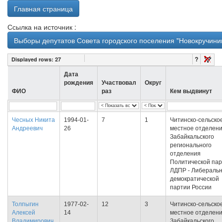
Главная страница
Ссылка на источник :
Выборы депутатов Совета городского поселения "Новокручинин
?
Displayed rows:
27
Дата
рождения
Участвовал
Округ
ФИО
раз
Кем выдвинут
Чесных Никита
1994-01-
7
1
Читинско-сельско
Андреевич
26
местное отделен
Забайкальского
регионального
отделения
Политической па
ЛДПР - Либеральн
демократической
партии России
Толпыгин
1977-02-
12
3
Читинско-сельско
Алексей
14
местное отделен
Владимирович
Забайкальского