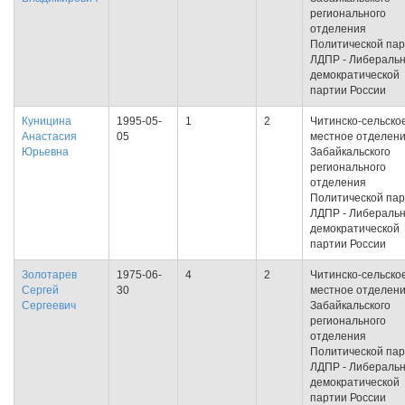
регионального
отделения
Политической па
ЛДПР - Либеральн
демократической
партии России
Куницина
1995-05-
1
2
Читинско-сельско
Анастасия
05
местное отделен
Юрьевна
Забайкальского
регионального
отделения
Политической па
ЛДПР - Либеральн
демократической
партии России
Золотарев
1975-06-
4
2
Читинско-сельско
Сергей
30
местное отделен
Сергеевич
Забайкальского
регионального
отделения
Политической па
ЛДПР - Либеральн
демократической
партии России