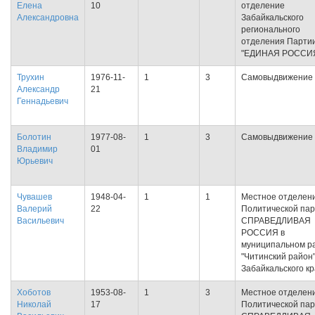
Елена
10
отделение
Александровна
Забайкальского
регионального
отделения Парти
"ЕДИНАЯ РОССИ
Трухин
1976-11-
1
3
Самовыдвижение
Александр
21
Геннадьевич
Болотин
1977-08-
1
3
Самовыдвижение
Владимир
01
Юрьевич
Чувашев
1948-04-
1
1
Местное отделен
Валерий
22
Политической па
Васильевич
СПРАВЕДЛИВАЯ
РОССИЯ в
муниципальном р
"Читинский район
Забайкальского к
Хоботов
1953-08-
1
3
Местное отделен
Николай
17
Политической па