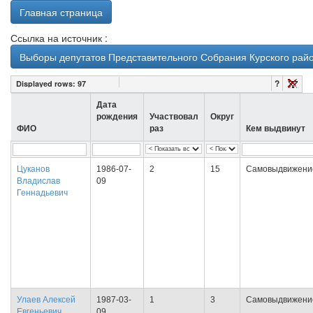
Главная страница
Ссылка на источник :
Выборы депутатов Представительного Собрания Курского район
?
Displayed rows:
97
Дата
рождения
Участвовал
Округ
ФИО
раз
Кем выдвинут
Цуканов
1986-07-
2
15
Самовыдвижени
Владислав
09
Геннадьевич
Улаев Алексей
1987-03-
1
3
Самовыдвижени
Евгеньевич
09