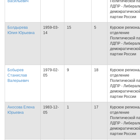
Васильевич
Политической п
ЛДПР - Либерал
демократическо
партии России
Болдырева
1959-03-
15
5
Курское региона
Юлия Юрьевна
14
отделение
Политической п
ЛДПР - Либерал
демократическо
партии России
Бобырев
1979-02-
9
18
Курское региона
Станислав
05
отделение
Валерьевич
Политической п
ЛДПР - Либерал
демократическо
партии России
Аносова Елена
1983-12-
1
17
Курское региона
Юрьевна
05
отделение
Политической п
ЛДПР - Либерал
демократическо
партии России