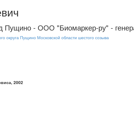
евич
од Пущино - ООО "Биомаркер-ру" - гене
ого округа Пущино Московской области шестого созыва
виса, 2002