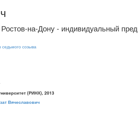
ич
д Ростов-на-Дону - индивидуальный пре
ы седьмого созыва
у
ниверситет (РИНХ), 2013
зат Вячеславович