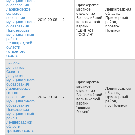
муниципального
образования
Приозерское
Ларионовское
местное
Ленинградская
сельское
отделение
область,
поселение
Всероссийской
Приозерский
2019-09-08
2
муниципального
политической
район,
образования
партии
поселок
Приозерский
"ЕДИНАЯ
Починок
муниципальный
РОССИЯ"
район
Ленинградской
области
четвертого
созыва
Выборы
депутатов
Совета
депутатов
муниципального
Приозерское
образования
местное
Ларионовское
Ленинградская
отделение
сельское
область,
Всероссийской
поселение
2014-09-14
2
Приозерский
политической
муниципального
район,
партии
образования
пос.Починок
"Единая
Приозерский
Россия"
муниципальный
район
Ленинградской
области
третьего созыва